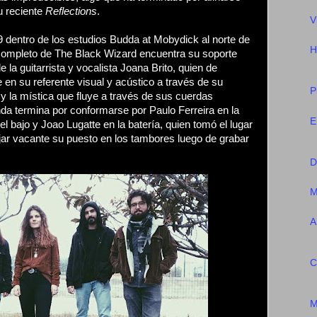
u reciente
Reflections
.
V
dentro de los estudios Budda at Mobydick al norte de
H
 completo de The Black Wizard encuentra su soporte
de la guitarrista y vocalista Joana Brito, quien de
 en su referente visual y acústico a través de su
P
 y la mística que fluye a través de sus cuerdas
da termina por conformarse por Paulo Ferreira en la
E
l bajo y Joao Lugatte en la batería, quien tomó el lugar
jar vacante su puesto en los tambores luego de grabar
D
M
A
C
M