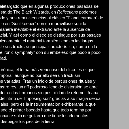
 aletargado que en algunas producciones pasadas se
puesta de The Black Wizards, en
Reflections
podemos
odo y sus reminiscencias al clásico "Planet caravan" de
 o en "Soul keeper" con su maravilloso sonido
nera inevitable el extravío ante la ausencia de
cial. Y así como el disco se distingue por sus pasajes
lenamente, el material también tiene en las largas
e sus tracks su principal característica, como en la
e ironic symphaty" con su embeleso que poco a poco
dad.
irónica, el tema más venenoso del disco es el que
mporal, aunque no por ello sea un track sin
es variadas. Tras un inicio de percusiones rituales y
astro rey, un riff poderoso lleno de distorsión se abre
der en los tímpanos sin posibilidad de retorno. Joana
del ritmo de "Imposing sun" gracias a su magia sexual
ales, pero es la instrumentación exhiberante la que
sde el primer bocado hasta que todo termina por
ionante solo de guitarra que tiene los elementos
despegar los pies de la tierra.