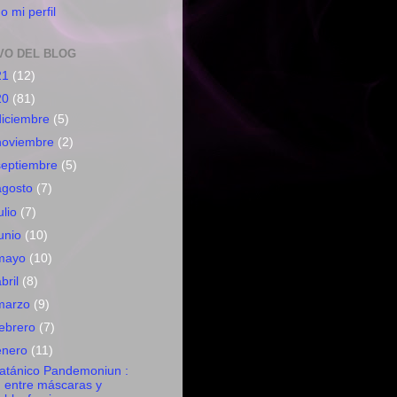
o mi perfil
VO DEL BLOG
21
(12)
20
(81)
diciembre
(5)
noviembre
(2)
septiembre
(5)
agosto
(7)
ulio
(7)
junio
(10)
mayo
(10)
abril
(8)
marzo
(9)
febrero
(7)
enero
(11)
atánico Pandemoniun :
entre máscaras y