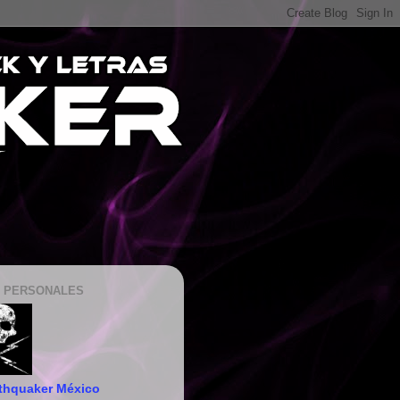
 PERSONALES
thquaker México