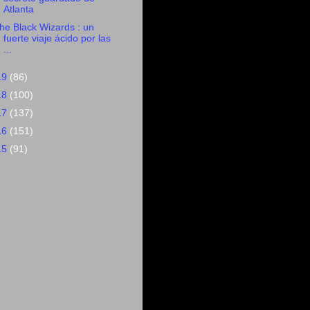
Atlanta
he Black Wizards : un
fuerte viaje ácido por las
...
19
(86)
18
(100)
17
(137)
16
(151)
15
(91)