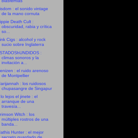
blasfemias
isdom : el sonido vintage
de la mano cornuta
ippie Death Cult :
obscuridad, rabia y crítica
so...
ink Cigs : alcohol y rock
sucio sobre Inglaterra
STADOShUNDIDOS :
climas sonoros y la
invitación a...
enizen : el ruido arenoso
de Montpellier
arijannah : los ruidosos
chupasangre de Singapur
 lo lejos el jinete : el
arranque de una
travesía...
rimson Witch : los
múltiples rostros de una
banda...
athis Hunter : el mejor
secreto guardado de