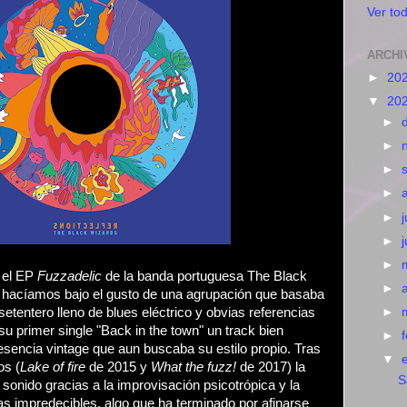
Ver tod
ARCHI
►
20
▼
20
►
►
►
►
►
j
►
►
 el EP
Fuzzadelic
de la banda portuguesa The Black
►
o hacíamos bajo el gusto de una agrupación que basaba
setentero lleno de blues eléctrico y obvias referencias
►
su primer single "Back in the town" un track bien
►
sencia vintage que aun buscaba su estilo propio. Tras
▼
os (
Lake of fire
de 2015 y
What the fuzz!
de 2017) la
S
 sonido gracias a la improvisación psicotrópica y la
s impredecibles, algo que ha terminado por afinarse