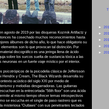
T
►
20
en agosto de 2019 por las disqueras Kozmik Artifactz y
►
20
entonces ha cosechado muchos reconocimientos hasta
►
20
ejores álbumes de dicho año, lo que hace obligatorio su
►
20
 elementos son lo que provocan tal distinción. Por
 material discográfico es una jeringa llena de ácido
►
20
aguja sobre los surcos suelta de sustancia tóxica a las
neuronas en un fuerte viaje místico por el interior.
os psicotrópicos de la psicodelia clásica de Jeffersson
Jimi Hendrix y Cream, The Black Wizards desarrolla su
contexto acústico del siglo XXI por medio de
oterismo y melodías desgarradoras. Las guitarras
scuchan en la entrecortada "56th floor" son una ácida
 permite al mismo tiempo ofrecer temas introspectivos
omo se escucha en el single de paso rastrero que es
la misteriosa "Outlaws" con sus penetrantes teclados