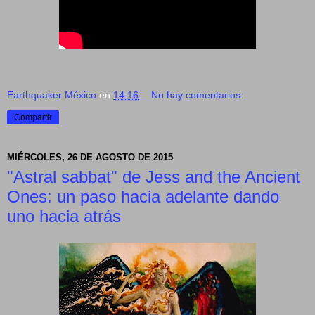
Earthquaker México
en
14:16
No hay comentarios:
Compartir
MIÉRCOLES, 26 DE AGOSTO DE 2015
"Astral sabbat" de Jess and the Ancient
Ones: un paso hacia adelante dando
uno hacia atrás