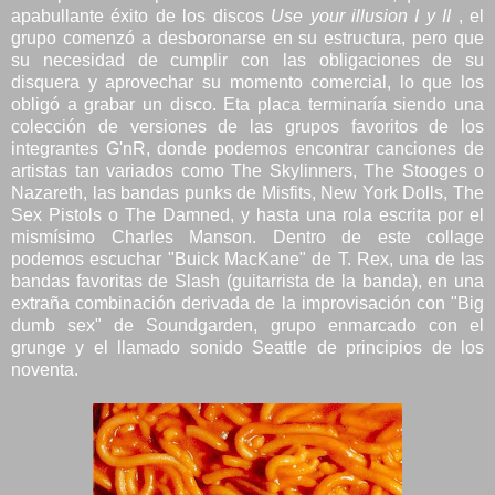
apabullante éxito de los discos
Use your illusion I y II
, el
grupo comenzó a desboronarse en su estructura, pero que
su necesidad de cumplir con las obligaciones de su
disquera y aprovechar su momento comercial, lo que los
obligó a grabar un disco. Eta placa terminaría siendo una
colección de versiones de las grupos favoritos de los
integrantes G'nR, donde podemos encontrar canciones de
artistas tan variados como The Skylinners, The Stooges o
Nazareth, las bandas punks de Misfits, New York Dolls, The
Sex Pistols o The Damned, y hasta una rola escrita por el
mismísimo Charles Manson. Dentro de este collage
podemos escuchar "Buick MacKane" de T. Rex, una de las
bandas favoritas de Slash (guitarrista de la banda), en una
extraña combinación derivada de la improvisación con "Big
dumb sex" de Soundgarden, grupo enmarcado con el
grunge y el llamado sonido Seattle de principios de los
noventa.