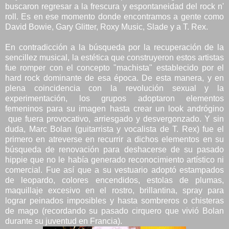
buscaron regresar a la frescura y espontaneidad del rock n'
roll. Es en ese momento donde encontramos a gente como
David Bowie, Gary Glitter, Roxy Music, Slade y a T. Rex.
En contradicción a la búsqueda por la recuperación de la
sencillez musical, la estética que construyeron estos artistas
fue romper con el concepto "machista" establecido por el
hard rock dominante de esa época. De esta manera, y en
plena coincidencia con la revolución sexual y la
experimentación, los grupos adoptaron elementos
femeninos para su imagen hasta crear un look andrógino
que fuera provocativo, arriesgado y desvergonzado. Y sin
duda, Marc Bolan (guitarrista y vocalista de T. Rex) fue el
primero en atreverse en recurrir a dichos elementos en su
búsqueda de renovación para deshacerse de su pasado
hippie que no le había generado reconocimiento artístico ni
comercial. Fue así que a su vestuario adoptó estampados
de leopardo, colores encendidos, estolas de plumas,
maquillaje excesivo en el rostro, brillantina, spray para
lograr peinados imposibles y hasta sombreros o chisteras
de mago (recordando su pasado cirquero que vivió Bolan
durante su juventud en Francia).