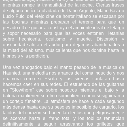
mientras rompe la tranquilidad de la noche. Ciertas frases
de alguna película olvidada de Dario Argento, Mario Bava o
Lucio Fulci del viejo cine de horror italiano se escapan por
las bocinas mientras preparan el terreno para que un
pesado riff de guitarra construya el ambiente ideal de letargo
y sopor necesario para que las voces entonen letanías
sobre hechicería, ocultismo y muerte. Distorsión y
obscuridad saturan el audio para dejarnos abandonados a
la mitad del abismo, música lenta que nos domina hasta la
hipnosis y la perdición.
Una vez ahogados bajo el manto pesado de la música de
Haunted, una melodía nos arranca del coma inducido y nos
enamora como si Escila y las sirenas cantaran hasta
hacernos caer en sus redes. El estruendo de las guitarras
en "Slowthorn" cae sobre nosotros mientras el bajo y la
batería mantienen su ritmo somnoliento como si siguieran a
un cortejo fúnebre. La atmósfera se hace a cada segundo
más densa hasta que su peso es imposible de cargarlo, los
latidos del corazón se hacen tan lentos que peligrosamente
se acercan hasta el freno total y los tobillos renuncian
definitivamente a seguir arrastrando los grilletes que