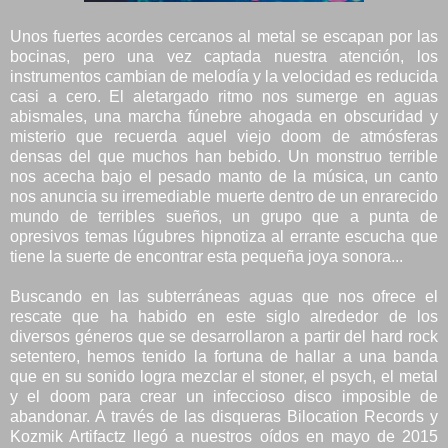
Unos fuertes acordes cercanos al metal se escapan por las
bocinas, pero una vez captada nuestra atención, los
instrumentos cambian de melodía y la velocidad es reducida
casi a cero. El aletargado ritmo nos sumerge en aguas
abismales, una marcha fúnebre ahogada en obscuridad y
misterio que recuerda aquel viejo doom de atmósferas
densas del que muchos han bebido. Un monstruo terrible
nos acecha bajo el pesado manto de la música, un canto
nos anuncia su irremediable muerte dentro de un enrarecido
mundo de terribles sueños, un grupo que a punta de
opresivos temas lúgubres hipnotiza al errante escucha que
tiene la suerte de encontrar esta pequeña joya sonora...
Buscando en las subterráneas aguas que nos ofrece el
rescate que ha habido en este siglo alrededor de los
diversos géneros que se desarrollaron a partir del hard rock
setentero, hemos tenido la fortuna de hallar a una banda
que en su sonido logra mezclar el stoner, el psych, el metal
y el doom para crear un infeccioso disco imposible de
abandonar. A través de las disqueras Bilocation Records y
Kozmik Artifactz llegó a nuestros oídos en mayo de 2015