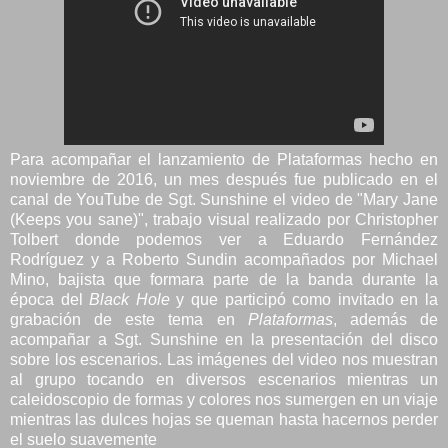
Para acompañar el lanzamiento de Plataformas hecho en
noviembre de 2016, un mes después fue publicado en el
canal de YouTube de Sgt. Sunshine el video de "Mary Jane
(Keeps you sane)", trabajo visual realizado por Christopher
Tolbert donde podemos ver a Eduardo Fernández
Rodríguez y a Roberto Sundin acompañados por Michael
Mino, bajista que formara parte de la banda durante la
época del
Black Hole
y que participó como invitado en la
grabación de este tema en
Plataformas
, además de
acompañar a Sgt. Sunshine en la presentación del disco
sobre los escenarios. Las imágenes del video nos muestran
al grupo tocando en diversos escenarios mientras un
caleidoscopio de formas y colores nos sumergen en un viaje
mientras las dulces hojas se queman hasta hacernos perder
el suelo suavemente