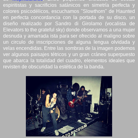
espiritistas y sacrificios satánicos en simetría perfecta y
colores psicodélicos, escuchamos "Slowthorn" de Haunted
en perfecta concordancia con la portada de su disco, un
diseño realizado por Sandro di Girolamo (vocalista de
Elevators to the grateful sky) donde observamos a una mujer
desnuda y amarrada ista para ser ofrecido al maligno sobre
un circulo de inscripciones de alguna lengua olvidada y
velas encendidas. Entre las sombras de la imagen podemos
ver algunos paisajes tétricos y un gran cráneo superpuesto
que abarca la totalidad del cuadro, elementos ideales que
revisten de obscuridad la estética de la banda.