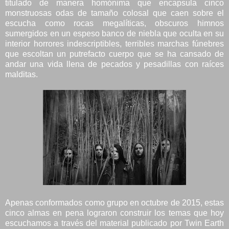
titulado de manera homónima que encapsula cinco
monstruosas odas de tamaño colosal que caen sobre el
escucha como rocas megalíticas, obscuros himnos
sumergidos en un espeso banco de niebla que oculta en su
interior horrores indescriptibles, terribles marchas fúnebres
que escoltan un putrefacto cuerpo que se ha cansado de
andar una vida llena de pecados y pesadillas con raíces
malditas.
Apenas conformados como grupo en octubre de 2015, estas
cinco almas en pena lograron construir los temas que hoy
escuchamos a través del material publicado por Twin Earth