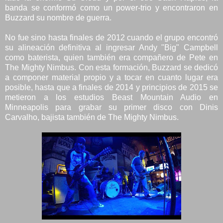
banda se conformó como un power-trio y encontraron en
Buzzard su nombre de guerra.
No fue sino hasta finales de 2012 cuando el grupo encontró
su alineación definitiva al ingresar Andy "Big" Campbell
como baterista, quien también era compañero de Pete en
The Mighty Nimbus. Con esta formación, Buzzard se dedicó
a componer material propio y a tocar en cuanto lugar era
posible, hasta que a finales de 2014 y principios de 2015 se
metieron a los estudios Beast Mountain Audio en
Minneapolis para grabar su primer disco con Dinis
Carvalho, bajista también de The Mighty Nimbus.