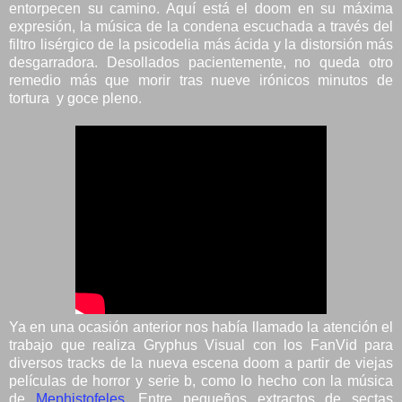
entorpecen su camino. Aquí está el doom en su máxima
expresión, la música de la condena escuchada a través del
filtro lisérgico de la psicodelia más ácida y la distorsión más
desgarradora. Desollados pacientemente, no queda otro
remedio más que morir tras nueve irónicos minutos de
tortura y goce pleno.
Ya en una ocasión anterior nos había llamado la atención el
trabajo que realiza Gryphus Visual con los FanVid para
diversos tracks de la nueva escena doom a partir de viejas
películas de horror y serie b, como lo hecho con la música
de
Mephistofeles
. Entre pequeños extractos de sectas