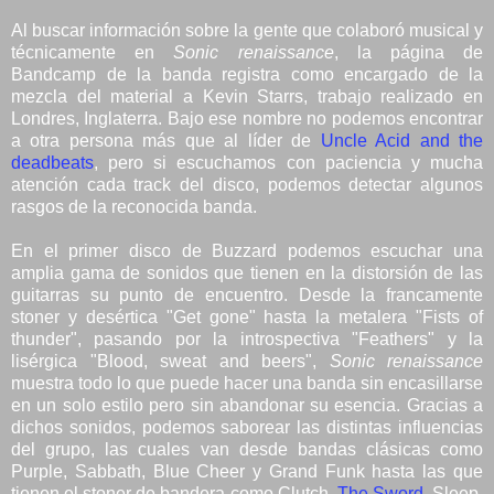
Al buscar información sobre la gente que colaboró musical y
técnicamente en
Sonic renaissance
, la página de
Bandcamp de la banda registra como encargado de la
mezcla del material a Kevin Starrs, trabajo realizado en
Londres, Inglaterra. Bajo ese nombre no podemos encontrar
a otra persona más que al líder de
Uncle Acid and the
deadbeats
, pero si escuchamos con paciencia y mucha
atención cada track del disco, podemos detectar algunos
rasgos de la reconocida banda.
En el primer disco de Buzzard podemos escuchar una
amplia gama de sonidos que tienen en la distorsión de las
guitarras su punto de encuentro. Desde la francamente
stoner y desértica "Get gone" hasta la metalera "Fists of
thunder", pasando por la introspectiva "Feathers" y la
lisérgica "Blood, sweat and beers",
Sonic renaissance
muestra todo lo que puede hacer una banda sin encasillarse
en un solo estilo pero sin abandonar su esencia. Gracias a
dichos sonidos, podemos saborear las distintas influencias
del grupo, las cuales van desde bandas clásicas como
Purple, Sabbath, Blue Cheer y Grand Funk hasta las que
tienen el stoner de bandera como Clutch,
The Sword
, Sleep,