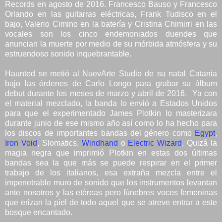
Records en agosto de 2016. Francesco Bauso y Francesco
Orlando en las guitarras eléctricas, Frank Tudisco en el
bajo, Valerio Cimino en la batería y Cristina Chimirri en las
vocales son los cinco endemoniados duendes que
anuncian la muerte por medio de su mórbida atmósfera y su
estruendoso sonido inquebrantable.
Haunted se metió al NuevArte Studio de su natal Catania
bajo las órdenes de Carlo Longo para grabar su álbum
debut durante los meses de marzo y abril de 2016. Ya con
el material mezclado, la banda lo envió a Estados Unidos
para que el experimentado James Plotkin lo masterizara
durante junio de ese mismo año así como lo ha hecho para
los discos de importantes bandas del género como
Egypt
,
Iron Void
, Slomatics,
Windhand
o
Electric Wizard
. Quizá la
magia negra que imprimió Plotkin en estas dos últimas
bandas sea la que más se puede respirar en el primer
trabajo de los italianos, esa extraña mezcla entre el
impenetrable muro de sonido que los instrumentos levantan
ante nosotros y las etéreas pero fúnebres voces femeninas
que erizan la piel de todo aquel que se atreve entrar a este
bosque encantado.