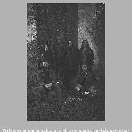
Bajamos la aguja sobre el vinil y un trueno se deja escuchar