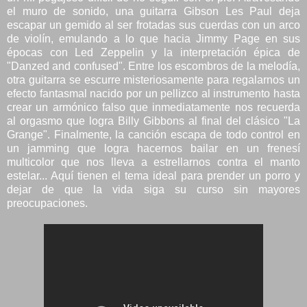
el muro de sonido, una guitarra Gibson Les Paul deja
escapar un gemido al ser frotadas sus cuerdas con un arco
de violín, emulando a lo que hacia Jimmy Page en sus
épocas con Led Zeppelin y la interpretación épica de
"Danzed and confused". Entre los escombros de la melodía,
otra guitarra se escurre misteriosamente para regalarnos un
efecto fantasmal nacido por un pellizco al instrumento hasta
crear un armónico falso que inmediatamente nos recuerda
al orgasmo que logra Billy Gibbons al final del clásico "La
Grange". Finalmente, la canción escapa de todo control en
un jamming que logra hacernos bailar en un frenesí
multicolor que nos lleva a estrellarnos contra el manto
estelar... Aquí tienen el tema ideal para prender un porro y
dejar de que la vida siga su curso sin mayores
preocupaciones.