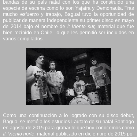
bandas de su país natal con los que ha construido una
especie de escena como lo son Yajaira y Demonauta. Tras
mucho esfuerzo y trabajo, Bagual tuvo la oportunidad de
publicar de manera independiente su primer disco en mayo
de 2014 bajo el nombre de
I: Viento sur,
material que fue
bien recibido en Chile, lo que les permitió ser incluidos en
varios compilados.
Como una continuación a lo logrado con su disco debut,
Bagual se metió a los estudios Lautaro de su natal Santiago
en agosto de 2015 para grabar lo que hoy conocemos como
II: Viento norte
, material publicado en diciembre de 2015 por