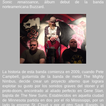
Sonic renaissance
, álbum debut de la banda
norteamericana Buzzard.
La historia de esta banda comienza en 2009, cuando Pete
Campbell, guitarrista de la banda de metal The Mighty
Nimbus, decide crear un proyecto alterno que lograra
explotar su gusto por los sonidos graves del stoner y el
proto-doom, encontrado al aliado perfecto en Gene Starr,
bajista de The New Suns. Establecidos en aquella ciudad
de Minnesota partida en dos por el río Mississippi, por un
lado la enorme St. Cloud y por el otro Sauk Rapids, la