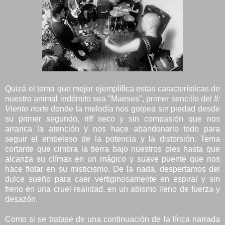
Quizá el tema que mejor ejemplifica estas características de
nuestro animal indómito sea "Maeses", primer sencillo del
II:
Viento norte
donde la melodía nos golpea sin piedad desde
su primer segundo, riff seco y sin compasión que nos
arranca la atención y nos hace abandonarlo todo para
seguir el embeleso de la potencia y la distorsión. Tema
cortante que cimbra la tierra bajo nuestros pies hasta que
alcanza su clímax en un mágico y suave puente que nos
hace flotar en su misticismo. De la nada, despertamos del
dulce sueño para caer vertiginosamente en espiral y sin
freno en una cruel realidad, en un abismo lleno de fuerza y
desazón.
Como si se tratase de una continuación de la lírica narrada