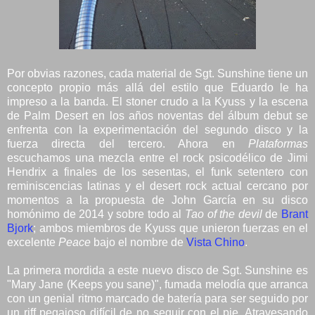
Por obvias razones, cada material de Sgt. Sunshine tiene un
concepto propio más allá del estilo que Eduardo le ha
impreso a la banda. El stoner crudo a la Kyuss y la escena
de Palm Desert en los años noventas del álbum debut se
enfrenta con la experimentación del segundo disco y la
fuerza directa del tercero. Ahora en
Plataformas
escuchamos una mezcla entre el rock psicodélico de Jimi
Hendrix a finales de los sesentas, el funk setentero con
reminiscencias latinas y el desert rock actual cercano por
momentos a la propuesta de John García en su disco
homónimo de 2014 y sobre todo al
Tao of the devil
de
Brant
Bjork
; ambos miembros de Kyuss que unieron fuerzas en el
excelente
Peace
bajo el nombre de
Vista Chino
.
La primera mordida a este nuevo disco de Sgt. Sunshine es
"Mary Jane (Keeps you sane)", fumada melodía que arranca
con un genial ritmo marcado de batería para ser seguido por
un riff pegajoso difícil de no seguir con el pie. Atravesando