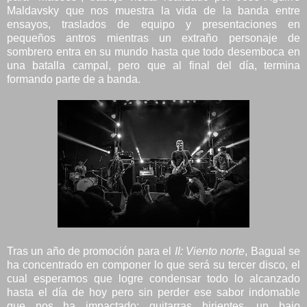
Maldavsky que nos muestra la vida de la banda entre
ensayos, traslados de equipo y presentaciones en
pequeños antros mientras un extraño personaje de
sombrero entra en su mundo hasta que todo desemboca en
una batalla campal, pero que al final del día, termina
formando parte de a banda.
Tras un año de promoción para el
II: Viento norte
, Bagual se
ha concentrado en componer lo que será su tercer disco, el
cual esperamos que logre condensar todo lo alcanzado
hasta el día de hoy pero sin perder ese sabor indomable
que nos ha impactado: guitarras hirientes, un bajo