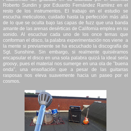
Roberto Sundin y por Eduardo Fernández Ramírez en el
resto de los instrumentos. El trabajo en el estudio se
escucha meticuloso, cuidado hasta la perfección más allá
de lo que se oculta bajo las capas de fuzz que una banda
amante de las arenas desérticas de California emplea en su
sonido. Al escuchar cada uno de los once temas que
conforman el disco, la palabra
experimentación
nos viene a
la mente si previamente se ha escuchado la discografía de
Sgt. Sunshine. Sin embargo, si realmente quisiéramos
encapsular el disco en una sola palabra quizá la ideal sería
groovy
, pues el material nos sumerge en una ola de "buena
onda", una ensoñación que a pesar de las guitarras
rasposas nos eleva suavemente hacia un paseo por el
cosmos.