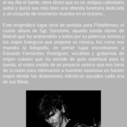
el rey Ale el fuerte, otros dicen que es un antiguo calendario
astral y quizá sea más bien una ofrenda funeraria dedicada
a un conjunto de marineros muertos en el océano...
Este enigmático lugar sirve de portada para
Plataformas
, el
cuarto álbum de Sgt. Sunshine, aquella banda stoner de
Malmö que ha sorprendido a todos por su potencia sonora y
los viajes lisérgicos que propone su música. Así como nos
muestra la fotografía, en primer lugar encontramos a
Eduardo Fernández Rodríguez, vocalista y guitarrista de
origen cubano que ha servido de guía espiritual para la
banda, el rostro visible de un proyecto onírico que nos toma
de la mano para internarnos a nuestras neuronas en fuertes
viajes donde las distorsiones eléctricas sacuden cada una
de sus fibras.