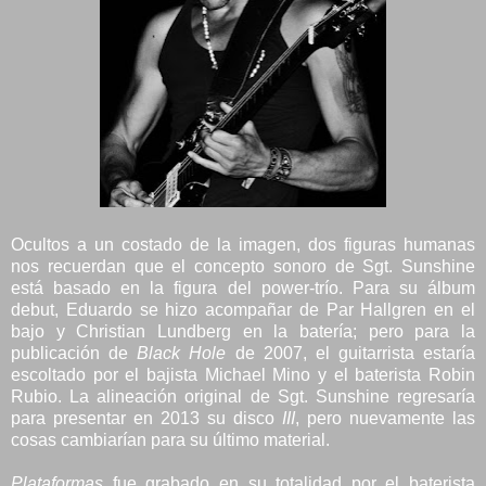
Ocultos a un costado de la imagen, dos figuras humanas
nos recuerdan que el concepto sonoro de Sgt. Sunshine
está basado en la figura del power-trío. Para su álbum
debut, Eduardo se hizo acompañar de Par Hallgren en el
bajo y Christian Lundberg en la batería; pero para la
publicación de
Black Hole
de 2007, el guitarrista estaría
escoltado por el bajista Michael Mino y el baterista Robin
Rubio. La alineación original de Sgt. Sunshine regresaría
para presentar en 2013 su disco
III
, pero nuevamente las
cosas cambiarían para su último material.
Plataformas
fue grabado en su totalidad por el baterista