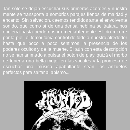
Tan sólo se dejan escuchar sus primeros acordes y nuestra
mente se transporta a sombríos parajes llenos de maldad y
encanto. Sin salvación, caemos rendidos ante el envolvente
sonido, que como si de una densa neblina se tratara, nos
encierra hasta perdernos irremediablemente. El frío recorre
por la piel, el temor toma control de todo a nuestro alrededor
hasta que poco a poco sentimos la presencia de los
poderes ocultos y de la muerte. Si aún con esta descripción
no se han animado a pulsar el botón de play, quizá el morbo
de tener a una bella mujer en las vocales y la promesa de
escuchar una música apabullante sean los anzuelos
perfectos para saltar al abismo...