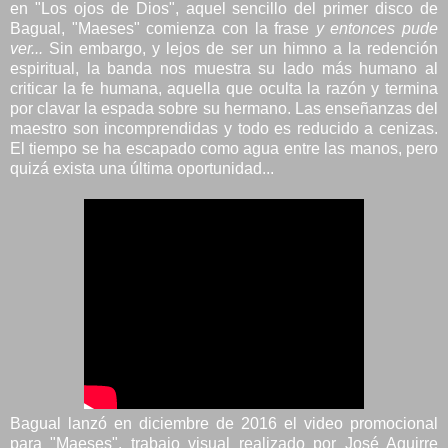
en "Los ojos de Dios", aquel sencillo del primer disco de
Bagual, "Maeses" comienza con la frase
y entonces pude
ver...
Sin embargo, y lejos de ser un himno a la redención
espiritual, la banda nos muestra su lado más humano al
criticar la fe humana, aquella que oculta la razón y termina
por clavar la espada sobre su hermano. Las enseñanzas del
maestro son incomprendidas y todo es reducido a cenizas.
El tiempo se ha escapado como agua entre las manos, pero
quizá exista una última oportunidad...
Bagual lanzó en diciembre de 2016 el video promocional
para "Maeses", trabajo visual realizado por José Aguirre