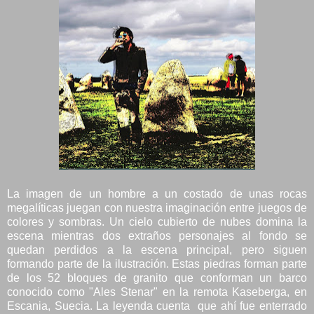
La imagen de un hombre a un costado de unas rocas
megalíticas juegan con nuestra imaginación entre juegos de
colores y sombras. Un cielo cubierto de nubes domina la
escena mientras dos extraños personajes al fondo se
quedan perdidos a la escena principal, pero siguen
formando parte de la ilustración. Estas piedras forman parte
de los 52 bloques de granito que conforman un barco
conocido como "Ales Stenar" en la remota Kaseberga, en
Escania, Suecia. La leyenda cuenta que ahí fue enterrado