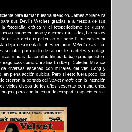
iciente para llamar nuestra atención, James Abilene ha
l para sus Devil's Witches gracias a la mezcla de sus
la fotografía erótica y el fotoperiodismo de guerra.
dados ensangrentados y cuerpos mutilados, hermosas
te de las eróticas películas de serie B buscan crear
sta dejar desorientado al espectador.
Velvet magic
fue
s sociales por medio de supuestos carteles y collage
ónicas musas de aquellos filmes de bajo presupuesto e
tasmagóricas como Christina Lindberg, Soledad Miranda
de diversas escenas con militares del Viet Cong y
en plena acción suicida. Pero si esto fuera poco, los
io crearon la portada del
Velvet magic
con la intención
 los viejos discos de los años sesentas con una chica
 imagen, pero con la ironía de compartir espacio con el