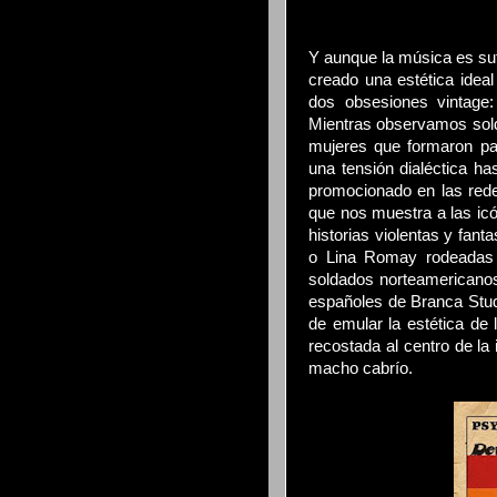
Y aunque la música es suf
creado una estética idea
dos obsesiones vintage: 
Mientras observamos sol
mujeres que formaron par
una tensión dialéctica ha
promocionado en las rede
que nos muestra a las ic
historias violentas y fan
o Lina Romay rodeadas 
soldados norteamericanos 
españoles de Branca Stud
de emular la estética de
recostada al centro de la
macho cabrío.