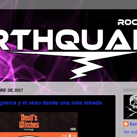
BRE DE 2017
DATOS
a guerra y el sexo desde una sola mirada
Ear
Ver tod