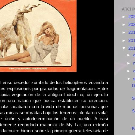
ARCHI
►
20
►
20
►
20
►
20
▼
20
►
►
►
▼
el ensordecedor zumbido de los helicópteros volando a
D
ntes explosiones por granadas de fragmentación. Entre
tupida vegetación de la antigua Indochina, un ejercito
S
con una nación que busca establecer su dirección.
 balas acabaron con la vida de muchas personas que
S
 las minas sembradas bajo los terrenos intentaron volar
 unión y autodeterminación de un pueblo. A casi
istemente recordada matanza de My Lai, una extraña
K
n lacónico himno sobre la primera guerra televisida de