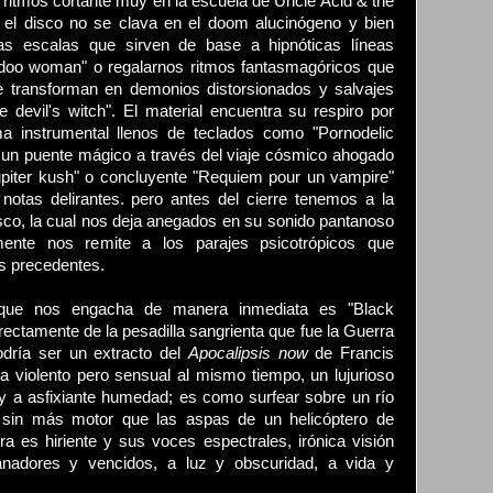
ritmos cortante muy en la escuela de Uncle Acid & the
 el disco no se clava en el doom alucinógeno y bien
as escalas que sirven de base a hipnóticas líneas
oo woman" o regalarnos ritmos fantasmagóricos que
e transforman en demonios distorsionados y salvajes
 devil's witch". El material encuentra su respiro por
a instrumental llenos de teclados como "Pornodelic
un puente mágico a través del viaje cósmico ahogado
piter kush" o concluyente "Requiem pour un vampire"
otas delirantes. pero antes del cierre tenemos a la
sco, la cual nos deja anegados en su sonido pantanoso
ente nos remite a los parajes psicotrópicos que
ks precedentes.
que nos engacha de manera inmediata es "Black
irectamente de la pesadilla sangrienta que fue la Guerra
odría ser un extracto del
Apocalipsis now
de Francis
 violento pero sensual al mismo tiempo, un lujurioso
y a asfixiante humedad; es como surfear sobre un río
 sin más motor que las aspas de un helicóptero de
a es hiriente y sus voces espectrales, irónica visión
anadores y vencidos, a luz y obscuridad, a vida y