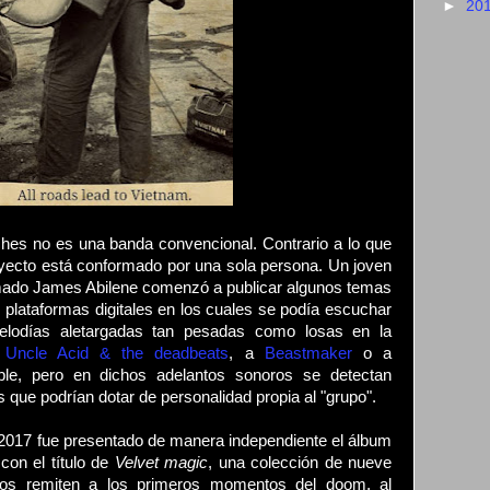
►
20
ches no es una banda convencional. Contrario a lo que
oyecto está conformado por una sola persona. Un joven
amado James Abilene comenzó a publicar algunos temas
 plataformas digitales en los cuales se podía escuchar
melodías aletargadas tan pesadas como losas en la
a
Uncle Acid & the deadbeats
, a
Beastmaker
o a
ble, pero en dichos adelantos sonoros se detectan
 que podrían dotar de personalidad propia al "grupo".
2017 fue presentado de manera independiente el álbum
con el título de
Velvet magic
, una colección de nueve
os remiten a los primeros momentos del doom, al