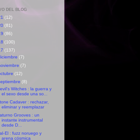
VO DEL BLOG
21
(12)
20
(81)
19
(86)
18
(100)
17
(137)
diciembre
(7)
noviembre
(7)
octubre
(12)
septiembre
(8)
evil's Witches : la guerra y
el sexo desde una so...
tone Cadaver : rechazar,
eliminar y reemplazar
aturno Grooves : un
instante instrumental
desde D...
al-El : fuzz noruego y
arena cósmica