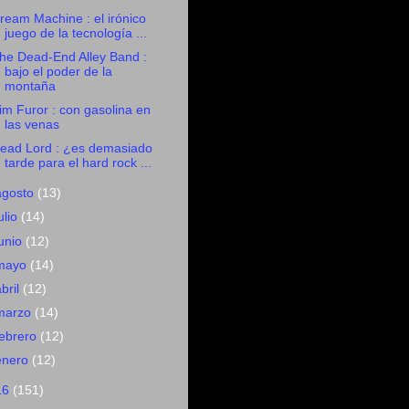
ream Machine : el irónico
juego de la tecnología ...
he Dead-End Alley Band :
bajo el poder de la
montaña
im Furor : con gasolina en
las venas
ead Lord : ¿es demasiado
tarde para el hard rock ...
agosto
(13)
ulio
(14)
junio
(12)
mayo
(14)
abril
(12)
marzo
(14)
febrero
(12)
enero
(12)
16
(151)