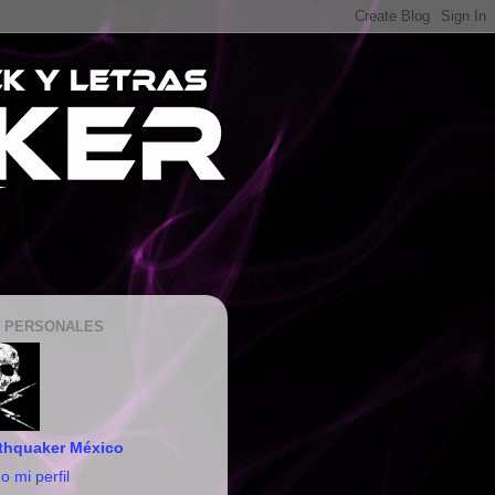
 PERSONALES
thquaker México
o mi perfil