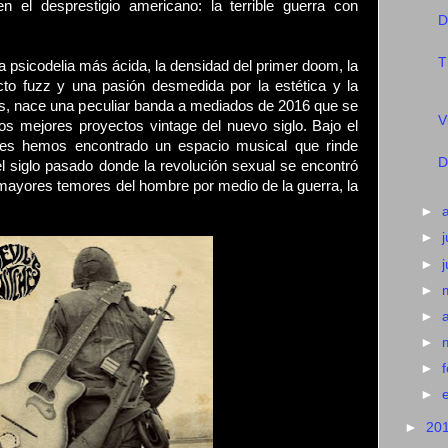
en el desprestigio americano: la terrible guerra con
D
T
a psicodelia más ácida, la densidad del primer doom, la
ecto fuzz y una pasión desmedida por la estética y la
60's, nace una peculiar banda a mediados de 2016 que se
V
os mejores proyectos vintage del nuevo siglo. Bajo el
hes hemos encontrado un espacio musical que rinde
D
l siglo pasado donde la revolución sexual se encontró
 mayores temores del hombre por medio de la guerra, la
►
►
j
►
►
►
►
►
►
►
20