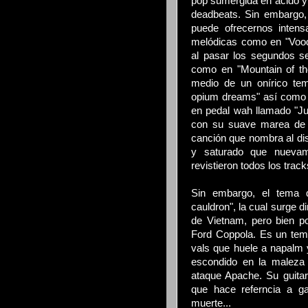
pop sumergida en ácido y 
deadbeats. Sin embargo,
puede ofrecernos intens
melódicas como en "Vood
al pasar los segundos s
como en "Mountain of the
medio de un onírico tem
opium dreams" así como 
en pedal wah llamado "Ju
con su suave marea de n
canción que nombra al di
y saturado que nuevam
revistieron todos los trac
Sin embargo, el tema 
cauldron", la cual surge d
de Vietnam, pero bien p
Ford Coppola. Es un tema
vals que huele a napalm 
escondido en la maleza
ataque Apache. Su guitarr
que hace referncia a g
muerte...