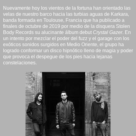
Nuevamente hoy los vientos de la fortuna han orientado las
velas de nuestro barco hacia las turbias aguas de Karkara,
banda formada en Toulouse, Francia que ha publicado a
finales de octubre de 2019 por medio de la disquera Stolen
Body Records su alucinante álbum debut
Crystal Gazer
. En
un intento por mezclar el poder del fuzz y el garage con los
exóticos sonidos surgidos en Medio Oriente, el grupo ha
logrado conformar un disco hipnótico lleno de magia y poder
que provoca el despegue de los pies hacia lejanas
constelaciones.