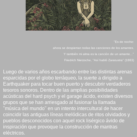
"Es de noche:
ahora se despiertan todas las canciones de los amantes.
Y también mi alma es la canción de un amante..."
Friedrich Nietzsche, "Así habló Zaratustra" (1883)
Luego de varios años escarbando entre las distintas arenas
esparcidas por el globo terráqueo, la suerte a dirigido a
Earthquaker para tocar buen puerto y descubrir verdaderos
tesoros sonoros. Dentro de las amplias posibilidades
acústicas del hard psych y el garage ácido, existen diversos
grupos que se han arriesgado al fusionar la llamada
"música del mundo" en un intento intercultural de hacer
coincidir las antiguas líneas melódicas de ritos olvidados y
pueblos desconocidos con aquel rock lisérgico ávido de
inspiración que provoque la construcción de mantras
eléctricos.