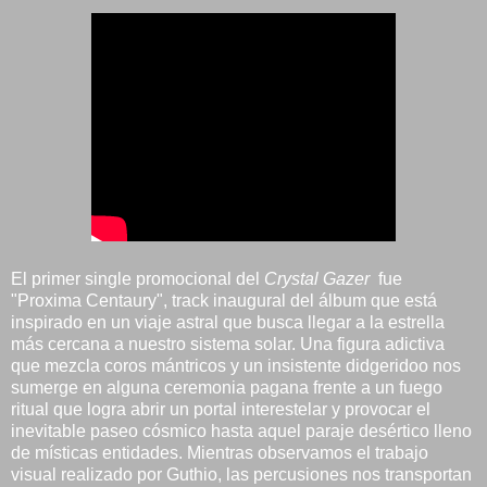
El primer single promocional del
Crystal Gazer
fue
"Proxima Centaury", track inaugural del álbum que está
inspirado en un viaje astral que busca llegar a la estrella
más cercana a nuestro sistema solar. Una figura adictiva
que mezcla coros mántricos y un insistente didgeridoo nos
sumerge en alguna ceremonia pagana frente a un fuego
ritual que logra abrir un portal interestelar y provocar el
inevitable paseo cósmico hasta aquel paraje desértico lleno
de místicas entidades. Mientras observamos el trabajo
visual realizado por Guthio, las percusiones nos transportan