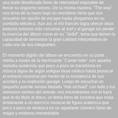
una baile desaforado lleno de intensidad imposible de
frenar su orgasmo sonoro. De la misma manera, "The way"
nos toma de la mano bajo un monótono ritmo que nos
envuelve sin opción de escape hasta ahogarnos en su
zumbido eléctrico. Aun así, el trío francés logra ofrecer otras
texturas sonoras más cercanas al surf y al garage sin perder
la esencia del álbum como en su "Jedid", tema que tienen la
capacidad de demostrar la gran calidad interpretativa de
cada uno de sus integrantes.
El momento álgido del álbum se encuentra en su parte
media a través de la hechizante "Camel rider" con aquella
melodía sostenida que poco a poco se transforma en
música digna de algún antiguo ritual místico hasta provocar
el extravío neuronal por medio de la insistencia de sus
acordes y su explosión garage. Luego de escuchar un
pequeño puente sonoro titulado "Into orchard" con todo y los
arenosos vientos del oriente, nos encontramos con el track
que le da título al disco, un tema lleno de zozobra que muta
lentamente a un ejercicio musical de figura arabesca que
poco a poco se desboca en un aquelarre cósmico lleno de
magia y erotismo irremediable.