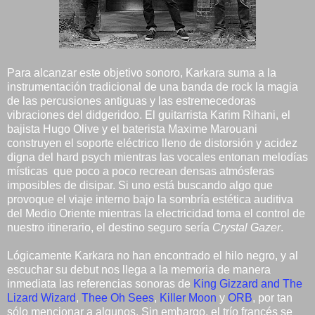
Para alcanzar este objetivo sonoro, Karkara suma a la
instrumentación tradicional de una banda de rock la magia
de las percusiones antiguas y las estremecedoras
vibraciones del didgeridoo. El guitarrista Karim Rihani, el
bajista Hugo Olive y el baterista Maxime Marouani
construyen el soporte eléctrico lleno de distorsión y acidez
digna del hard psych mientras las vocales entonan melodías
místicas que poco a poco recrean densas atmósferas
imposibles de disipar. Si uno está buscando algo que
provoque el viaje interno bajo la sombría estética auditiva
del Medio Oriente mientras la electricidad toma el control de
nuestro itinerario, el destino seguro sería
Crystal Gazer
.
Lógicamente Karkara no han encontrado el hilo negro, y al
escuchar su debut nos llega a la memoria de manera
inmediata las referencias sonoras de
King Gizzard and The
Lizard Wizard
,
Thee Oh Sees
,
Killer Moon
y
ORB
, por tan
sólo mencionar a algunos. Sin embargo, el trío francés se