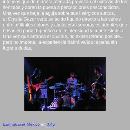
intensos que de manera aferrada provocan el extravío de los
sentidos y abren la puerta a percepciones desconocidas.
Una vez que baja la aguja sobre sus lisérgicos surcos,
el
Crystal Gazer
verte su ácido líquido directo a las venas
entre múltiples colores y atmósferas sonoras estridentes que
basan su poder hipnótico en la intensidad y la persistencia.
Una vez que arranca el alucine, no existe retorno posible...
pero no importa, la experiencia habrá valido la pena sin
lugar a dudas.
Earthquaker México
en
0:46