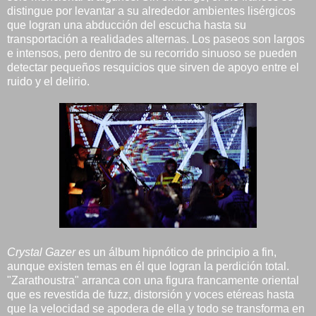
distingue por levantar a su alrededor ambientes lisérgicos
que logran una abducción del escucha hasta su
transportación a realidades alternas. Los paseos son largos
e intensos, pero dentro de su recorrido sinuoso se pueden
detectar pequeños resquicios que sirven de apoyo entre el
ruido y el delirio.
Crystal Gazer
es un álbum hipnótico de principio a fin,
aunque existen temas en él que logran la perdición total.
"Zarathoustra" arranca con una figura francamente oriental
que es revestida de fuzz, distorsión y voces etéreas hasta
que la velocidad se apodera de ella y todo se transforma en