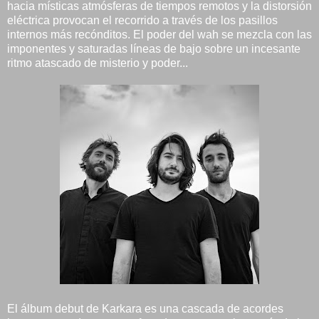
hacia místicas atmósferas de tiempos remotos y la distorsión
eléctrica provocan el recorrido a través de los pasillos
internos más recónditos. El poder del wah se mezcla con las
imponentes y saturadas líneas de bajo sobre un incesante
ritmo atascado de misterio y poder...
El álbum debut de Karkara es una cascada de acordes