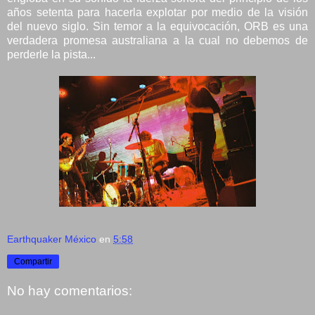
años setenta para hacerla explotar por medio de la visión
del nuevo siglo. Sin temor a la equivocación, ORB es una
verdadera promesa australiana a la cual no debemos de
perderle la pista...
Earthquaker México
en
5:58
Compartir
No hay comentarios: