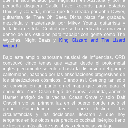
que ha sido editado por Flightless en Australia y por la
pequeña disquera Castle Face Records para Estados
Unidos y Canadá, marca que fue creada por John Dwyer,
guitarrista de Thee Oh Sees. Dicha placa fue grabada,
mezclada y masterizada por Mikey Young, guitarrista y
tecladista de Total Control que se ha dedicado a una vida
dentro de los estudios para trabajar con gente como The
Wytches, Night Beats y
King Gizzard and The Lizard
Wizard
.
Bajo este amplio panorama musical de influencias, ORB
construyó cinco temas que vagan desde el proto-metal
inglés plenamente setentero hasta la distorsión del garage
californiano, pasando por las ensoñaciones progresivas de
los sintetizadores cósmicos. Siendo así, Geelong tan sólo
se convirtió en un punto en el mapa que sirvió para el
encuentro: Zack Olsen llegó de Nueva Zelanda, Jammie
Harmer emigró de la vecina Ocean Grove y sólo Daff
Gravolin vio su primera luz en el puerto donde nació el
grupo. Coincidencia, suerte, quizá destino... las
circunstancias y las decisiones llevaron a que hoy
tengamos en los oídos este precioso cocktail lisérgico lleno
de frescura más allá de sus obvias referencias vintage.