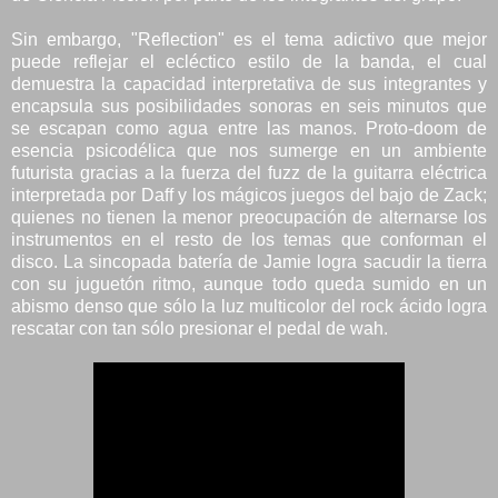
Sin embargo, "Reflection" es el tema adictivo que mejor
puede reflejar el ecléctico estilo de la banda, el cual
demuestra la capacidad interpretativa de sus integrantes y
encapsula sus posibilidades sonoras en seis minutos que
se escapan como agua entre las manos. Proto-doom de
esencia psicodélica que nos sumerge en un ambiente
futurista gracias a la fuerza del fuzz de la guitarra eléctrica
interpretada por Daff y los mágicos juegos del bajo de Zack;
quienes no tienen la menor preocupación de alternarse los
instrumentos en el resto de los temas que conforman el
disco. La sincopada batería de Jamie logra sacudir la tierra
con su juguetón ritmo, aunque todo queda sumido en un
abismo denso que sólo la luz multicolor del rock ácido logra
rescatar con tan sólo presionar el pedal de wah.