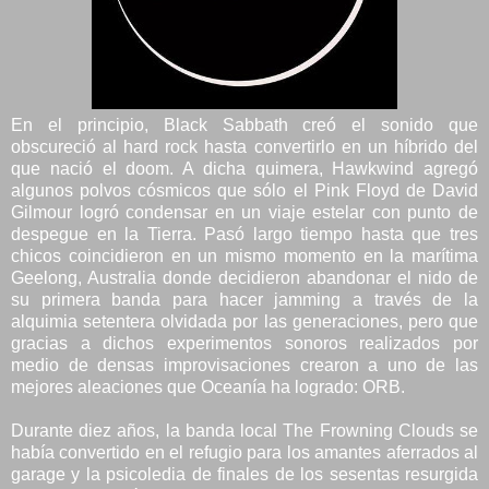
En el principio, Black Sabbath creó el sonido que
obscureció al hard rock hasta convertirlo en un híbrido del
que nació el doom. A dicha quimera, Hawkwind agregó
algunos polvos cósmicos que sólo el Pink Floyd de David
Gilmour logró condensar en un viaje estelar con punto de
despegue en la Tierra. Pasó largo tiempo hasta que tres
chicos coincidieron en un mismo momento en la marítima
Geelong, Australia donde decidieron abandonar el nido de
su primera banda para hacer jamming a través de la
alquimia setentera olvidada por las generaciones, pero que
gracias a dichos experimentos sonoros realizados por
medio de densas improvisaciones crearon a uno de las
mejores aleaciones que Oceanía ha logrado: ORB.
Durante diez años, la banda local The Frowning Clouds se
había convertido en el refugio para los amantes aferrados al
garage y la psicoledia de finales de los sesentas resurgida