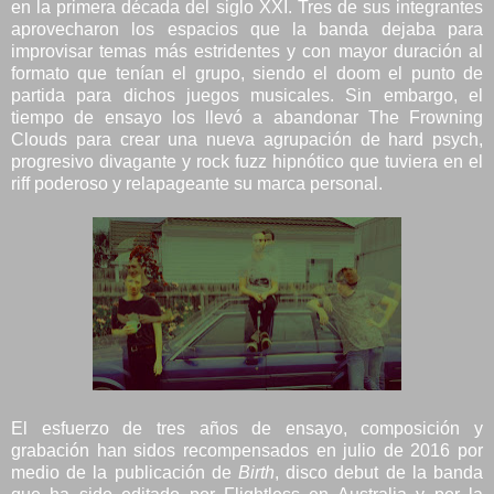
en la primera década del siglo XXI. Tres de sus integrantes
aprovecharon los espacios que la banda dejaba para
improvisar temas más estridentes y con mayor duración al
formato que tenían el grupo, siendo el doom el punto de
partida para dichos juegos musicales. Sin embargo, el
tiempo de ensayo los llevó a abandonar The Frowning
Clouds para crear una nueva agrupación de hard psych,
progresivo divagante y rock fuzz hipnótico que tuviera en el
riff poderoso y relapageante su marca personal.
El esfuerzo de tres años de ensayo, composición y
grabación han sidos recompensados en julio de 2016 por
medio de la publicación de
Birth
, disco debut de la banda