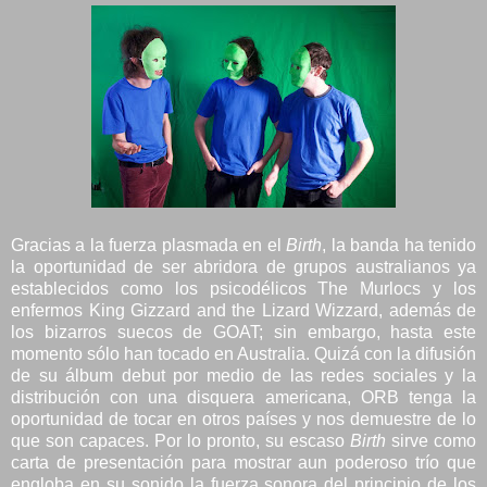
Gracias a la fuerza plasmada en el
Birth
, la banda ha tenido
la oportunidad de ser abridora de grupos australianos ya
establecidos como los psicodélicos The Murlocs y los
enfermos King Gizzard and the Lizard Wizzard, además de
los bizarros suecos de GOAT; sin embargo, hasta este
momento sólo han tocado en Australia. Quizá con la difusión
de su álbum debut por medio de las redes sociales y la
distribución con una disquera americana, ORB tenga la
oportunidad de tocar en otros países y nos demuestre de lo
que son capaces. Por lo pronto, su escaso
Birth
sirve como
carta de presentación para mostrar aun poderoso trío que
engloba en su sonido la fuerza sonora del principio de los