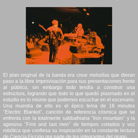
El plan original de la banda era crear melodías que dieran
paso a la libre improvisación para sus presentaciones frente
al público, sin embargo todo tendía a construir una
estructura, logrando que todo lo que quedó plasmado en el
estudio es lo mismo que podemos escuchar en el escenario.
Una muestra de ello es el épico tema de 16 minutos
"Electric Blanket", canción de referencia cósmica que se
enfrenta con la totalmente sabbathiana "Iron mountain" y la
agresiva "First and last men" de tiempos cortados y voz
robótica que confiesa su inspiración en la constante lectura
de Ciencia Ficción por parte de los integrantes del grupo.