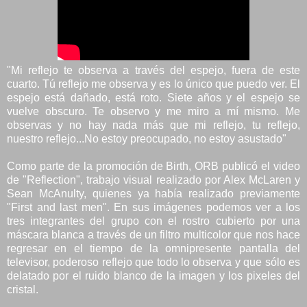
"Mi reflejo te observa a través del espejo, fuera de este
cuarto. Tú reflejo me observa y es lo único que puedo ver. El
espejo está dañado, está roto. Siete años y el espejo se
vuelve obscuro. Te observo y me miro a mí mismo. Me
observas y no hay nada más que mi reflejo, tu reflejo,
nuestro reflejo...No estoy preocupado, no estoy asustado"
Como parte de la promoción de Birth, ORB publicó el video
de "Reflection", trabajo visual realizado por Alex McLaren y
Sean McAnulty, quienes ya había realizado previamente
"First and last men". En sus imágenes podemos ver a los
tres integrantes del grupo con el rostro cubierto por una
máscara blanca a través de un filtro multicolor que nos hace
regresar en el tiempo de la omnipresente pantalla del
televisor, poderoso reflejo que todo lo observa y que sólo es
delatado por el ruido blanco de la imagen y los pixeles del
cristal.