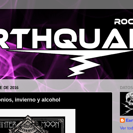
E DE 2016
DATOS
ios, invierno y alcohol
Ear
Ver tod