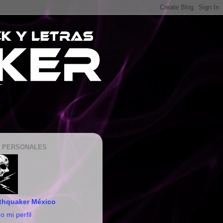
 PERSONALES
thquaker México
o mi perfil