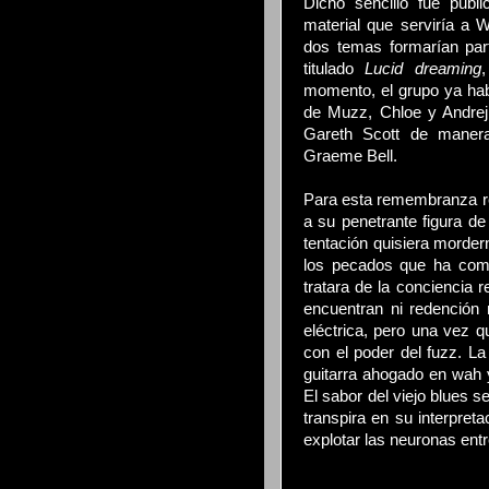
Dicho sencillo fue pub
material que serviría a 
dos temas formarían par
titulado
Lucid dreaming
momento, el grupo ya habí
de Muzz, Chloe y Andrej
Gareth Scott de manera 
Graeme Bell.
Para esta remembranza re
a su penetrante figura de
tentación quisiera morder
los pecados que ha come
tratara de la conciencia r
encuentran ni redención 
eléctrica, pero una vez q
con el poder del fuzz. La
guitarra ahogado en wah y
El sabor del viejo blues se
transpira en su interpret
explotar las neuronas entr