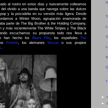
N
eado al rostro en estos días y nuevamente volteamos
r del olvido a una banda que navega sobre las dulces
 pop y la psicodelia en su versión más ligera. Desde
T
ecordamos a Winter Moon, agrupación enamorada de
aba parte de The Big Brother & the Holding Company,
L
in y más recientemente The White Stripes y The Black
ando escuchamos su propuesta todo nos lleva a
S
ue han hecho los
Blues Pills
, los españoles
The
egos
Pristine
, los alemanes
Wucan
o sus propios
L
c
.
W
D
T
►
►