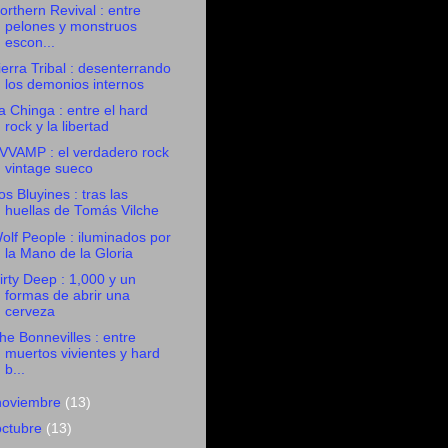
orthern Revival : entre
pelones y monstruos
escon...
ierra Tribal : desenterrando
los demonios internos
a Chinga : entre el hard
rock y la libertad
VVAMP : el verdadero rock
vintage sueco
os Bluyines : tras las
huellas de Tomás Vilche
olf People : iluminados por
la Mano de la Gloria
irty Deep : 1,000 y un
formas de abrir una
cerveza
he Bonnevilles : entre
muertos vivientes y hard
b...
noviembre
(13)
octubre
(13)