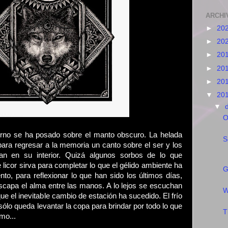
ARCHI
►
20
►
20
►
20
►
20
►
20
▼
20
▼
O
erno se ha posado sobre el manto obscuro. La helada
S
ara regresar a la memoria un canto sobre el ser y los
n en su interior. Quizá algunos sorbos de lo que
e licor sirva para completar lo que el gélido ambiente ha
G
o, para reflexionar lo que han sido los últimos días,
capa el alma entre las manos. A lo lejos se escuchan
W
que el inevitable cambio de estación ha sucedido. El frío
sólo queda levantar la copa para brindar por todo lo que
T
mo...