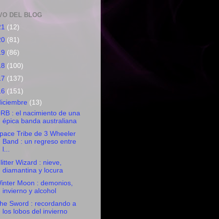
VO DEL BLOG
21
(12)
20
(81)
19
(86)
18
(100)
17
(137)
16
(151)
diciembre
(13)
RB : el nacimiento de una
épica banda australiana
pace Tribe de 3 Wheeler
Band : un regreso entre
l...
litter Wizard : nieve,
diamantina y locura
inter Moon : demonios,
invierno y alcohol
he Sword : recordando a
los lobos del invierno