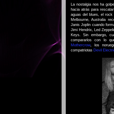
La nostalgia nos ha golp
hacia atrás para rescata
aguas del blues, el rock
Melbourne, Australia r
Janis Joplin cuando form
Jimi Hendrix, Led Zeppel
Keys. Sin embargo, cu
compararlos con lo q
Mothercrow
, los noru
compatriotas
Devil Electri