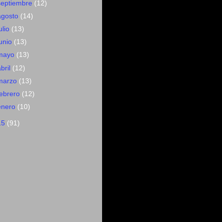
septiembre
(12)
agosto
(14)
ulio
(13)
junio
(13)
mayo
(13)
abril
(12)
marzo
(13)
febrero
(12)
enero
(10)
15
(91)