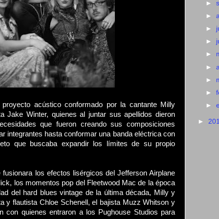
►
►
►
j
►
►
►
►
►
royecto acústico conformado por la cantante Milly
►
ta Jake Winter, quienes al juntar sus apellidos dieron
►
20
ecesidades que fueron creando sus composiciones
mar integrantes hasta conformar una banda eléctrica con
eto que buscaba expandir los límites de su propio
fusionara los efectos lisérgicos del Jefferson Airplane
ick, los momentos pop del Fleetwood Mac de la época
ad del hard blues vintage de la última década, Milly y
ta y flautista Chloe Schenell, el bajista Muzz Whitson y
an con quienes entraron a los Pughouse Studios para