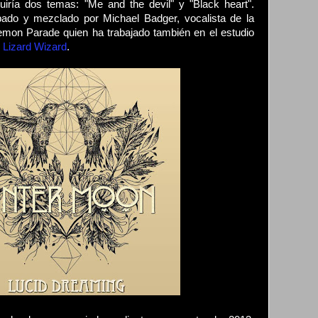
luiría dos temas: "Me and the devil" y "Black heart".
bado y mezclado por Michael Badger, vocalista de la
mon Parade quien ha trabajado también en el estudio
 Lizard Wizard
.