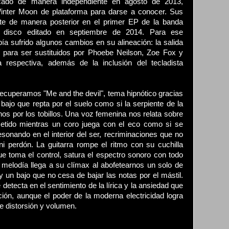
licado de manera independiente en agosto de 2013,
Winter Moon de plataforma para darse a conocer. Sus
te de manera posterior en el primer EP de la banda
, disco editado en septiembre de 2014. Para ese
a sufrido algunos cambios en su alineación: la salida
 para ser sustituidos por Phoebe Neilson, Zoe Fox y
respectiva, además de la inclusión del tecladista
cuperamos "Me and the devil", tema hipnótico gracias
 bajo que repta por el suelo como si la serpiente de la
nos por los tobillos. Una voz femenina nos relata sobre
tido mientras un coro juega con el eco como si se
esonando en el interior del ser, recriminaciones que no
ni perdón. La guitarra rompe el ritmo con su cuchilla
ue toma el control, satura el espectro sonoro con todo
 melodía llega a su clímax al abofetearnos un solo de
 un bajo que no cesa de bajar las notas por el mástil.
 detecta en el sentimiento de la lírica y la ansiedad que
ación, aunque el poder de la moderna electricidad logra
e distorsión y volumen.