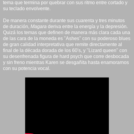
tema que termina por quebrar con sus ritmo entre cortado y
su teclado envolvente.
De manera constante durante sus cuarenta y tres minutos
de duración,
Magara
deriva entre la energía y la depresión.
Quizá los temas que definen de manera más clara cada una
de las cara de la moneda es "Ashes" con su poderoso blues
de gran calidad interpretativa que remite directamente al
final de la década dorada de los 60's, y "Lizard queen" con
su desenfrenada figura de hard psych que corre desbocada
y sin freno mientras Karen se desgañita hasta enamorarnos
con su potencia vocal.