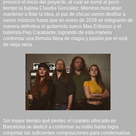
provocó el inicio del proyecto, al cual se sumó al poco
tiempo la bajista Claudia González. Mientras buscaban
mantener a flote la idea, el par de chicas vieron desfilar a
varios músicos hasta que en enero de 2018 se integraron de
manera definitiva el guitarrista sueco Max Eriksson y el
baterista Pep Carabante; logrando de esta manera
conformar una fórmula llena de magia y pasión por el rock
de vieja vena.
Sin mayor tiempo qué perder, el cuarteto afincado en
Barcelona se dedicó a conformar su estilo hasta logra
conjuntar las suficientes composiciones para condensarlas