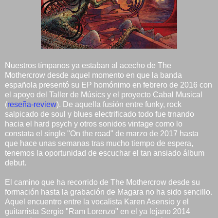
Nuestros tímpanos ya estaban al acecho de The
Mothercrow desde aquel momento en que la banda
española presentó su EP homónimo en febrero de 2016 con
el apoyo del Taller de Músics y el proyecto Cabal Musical
(
reseña-review
). De aquella fusión entre funky, rock
salpicado de soul y blues electrificado todo fue trnando
hacia el hard psych y otros sonidos vintage como lo
constata el single "On the road" de marzo de 2017 hasta
que hace unas semanas tras mucho tiempo de espera,
tenemos la oportunidad de escuchar el tan ansiado álbum
debut.
El camino que ha recorrido de The Mothercrow desde su
formación hasta la grabación de Magara no ha sido sencillo.
Aquel encuentro entre la vocalista Karen Asensio y el
guitarrista Sergio "Ram Lorenzo" en el ya lejano 2014