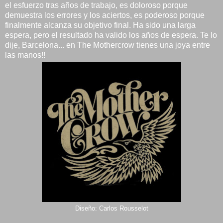
el esfuerzo tras años de trabajo, es doloroso porque
demuestra los errores y los aciertos, es poderoso porque
finalmente alcanza su objetivo final. Ha sido una larga
espera, pero el resultado ha valido los años de espera. Te lo
dije, Barcelona... en The Mothercrow tienes una joya entre
las manos!!
Diseño: Carlos Rousselot