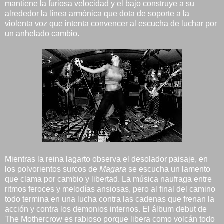
mantiene la furiosa velocidad y el bajo construye a su
alrededor la línea armónica que dota de soporte a la
violenta voz que intenta convencer al escucha de luchar por
un anhelado cambio.
Mientras la reina lagarto observa el desolador paisaje, en
los polvorientos surcos de
Magara
se escucha un lamento
que clama por cambio y libertad. La música naufraga entre
ritmos feroces y melodías ansiosas, pero al final del camino
todo termina en una lucha contra las cadenas que frenan la
acción y contra los demonios internos. El álbum debut de
The Mothercrow es rabioso porque libera como volcán todo