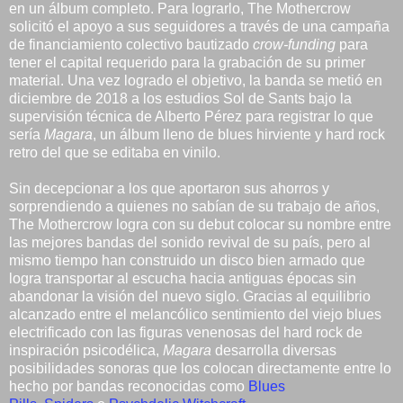
en un álbum completo. Para lograrlo, The Mothercrow
solicitó el apoyo a sus seguidores a través de una campaña
de financiamiento colectivo bautizado
crow-funding
para
tener el capital requerido para la grabación de su primer
material. Una vez logrado el objetivo, la banda se metió en
diciembre de 2018 a los estudios Sol de Sants bajo la
supervisión técnica de Alberto Pérez para registrar lo que
sería
Magara
, un álbum lleno de blues hirviente y hard rock
retro del que se editaba en vinilo.
Sin decepcionar a los que aportaron sus ahorros y
sorprendiendo a quienes no sabían de su trabajo de años,
The Mothercrow logra con su debut colocar su nombre entre
las mejores bandas del sonido revival de su país, pero al
mismo tiempo han construido un disco bien armado que
logra transportar al escucha hacia antiguas épocas sin
abandonar la visión del nuevo siglo. Gracias al equilibrio
alcanzado entre el melancólico sentimiento del viejo blues
electrificado con las figuras venenosas del hard rock de
inspiración psicodélica,
Magara
desarrolla diversas
posibilidades sonoras que los colocan directamente entre lo
hecho por bandas reconocidas como
Blues