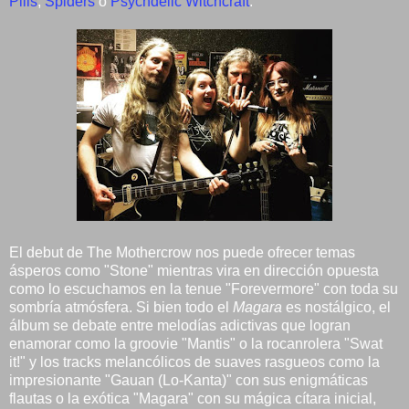
Pills
,
Spiders
o
Psychdelic Witchcraft
.
El debut de The Mothercrow nos puede ofrecer temas
ásperos como "Stone" mientras vira en dirección opuesta
como lo escuchamos en la tenue "Forevermore" con toda su
sombría atmósfera. Si bien todo el
Magara
es nostálgico, el
álbum se debate entre melodías adictivas que logran
enamorar como la groovie "Mantis" o la rocanrolera "Swat
it!" y los tracks melancólicos de suaves rasgueos como la
impresionante "Gauan (Lo-Kanta)" con sus enigmáticas
flautas o la exótica "Magara" con su mágica cítara inicial,