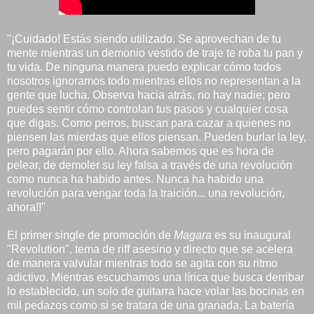
"¡Cuidado! Estás siendo utilizado. Se aprovechan de tu
mente mientras un demonio vestido de traje te roba tu pan y
tu vida. De ninguna manera puedo explicar cómo todos
nosotros ignoramos todo mientras ellos no representan a la
gente que lucha. Observa hacia atrás, no hay nadie; pero
puedes sentir cómo controlan tus pasos y cualquier cosa
que digas. Como perros, buscan para cazar a quienes no
piensen las mierdas que ellos piensan. Pueden burlar la ley,
pero pagarán por ello. Ahora sabemos que es hora de
pelear, de demoler su ley falsa a través de una revolución
como nunca ha habido antes. Nunca ha habido una
revolución para vengar toda la traición... una revolución,
ahora!!"
El primer single de promoción de
Magara
es su inaugural
"Revolution", tema de riff asesino y directo que se acelera
de manera valvular mientras todo se agita con su ritmo
adictivo. Mientras escuchamos una lírica que busca derribar
lo establecido, un solo de guitarra hace volar las bocinas en
mil pedazos como si se tratara de una granada. La batería