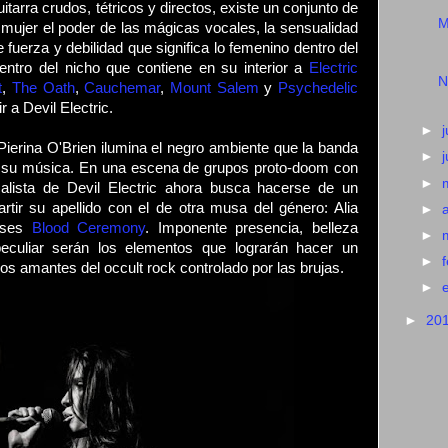
uitarra crudos, tétricos y directos, existe un conjunto de
M
mujer el poder de las mágicas vocales, la sensualidad
e fuerza y debilidad que significa lo femenino dentro del
ntro del nicho que contiene en su interior a
Electric
N
t
,
The Oath
,
Cauchemar
,
Mount Salem
y
Psychedelic
r a Devil Electric.
►
j
ierina O'Brien ilumina el negro ambiente que la banda
►
n su música. En una escena de grupos proto-doom con
►
calista de Devil Electric ahora busca hacerse de un
tir su apellido con el de otra musa del género: Alia
►
enses
Blood Ceremony
. Imponente presencia, belleza
►
peculiar serán los elementos que lograrán hacer un
►
os amantes del occult rock controlado por las brujas.
►
►
20