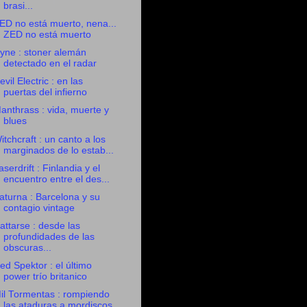
brasi...
ED no está muerto, nena...
ZED no está muerto
yne : stoner alemán
detectado en el radar
evil Electric : en las
puertas del infierno
anthrass : vida, muerte y
blues
itchcraft : un canto a los
marginados de lo estab...
aserdrift : Finlandia y el
encuentro entre el des...
aturna : Barcelona y su
contagio vintage
attarse : desde las
profundidades de las
obscuras...
ed Spektor : el último
power trío britanico
il Tormentas : rompiendo
las ataduras a mordiscos