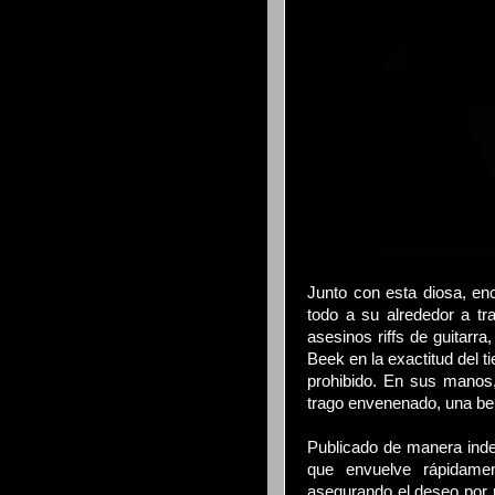
Junto con esta diosa, en
todo a su alrededor a tr
asesinos riffs de guitarr
Beek en la exactitud del t
prohibido. En sus manos,
trago envenenado, una beb
Publicado de manera inde
que envuelve rápidame
asegurando el deseo por u