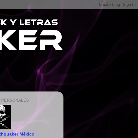
 PERSONALES
thquaker México