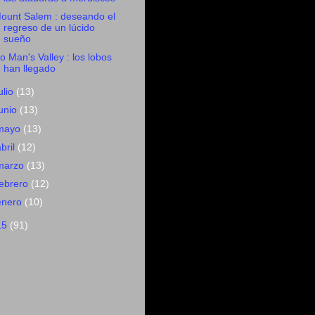
ount Salem : deseando el
regreso de un lúcido
sueño
o Man's Valley : los lobos
han llegado
ulio
(13)
junio
(13)
mayo
(13)
abril
(12)
marzo
(13)
febrero
(12)
enero
(10)
15
(91)