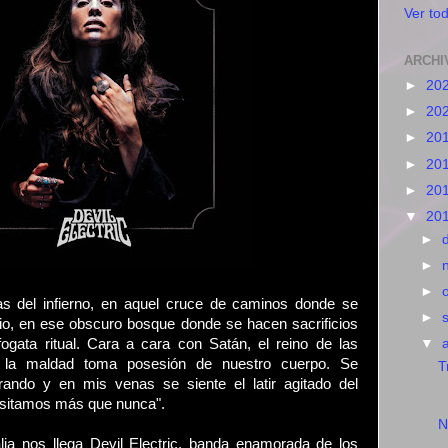
Ver tod
ARCHI
►
20
►
20
►
20
►
20
►
20
▼
20
►
►
►
as del infierno, en aquel cruce de caminos donde se
►
io, en ese obscuro bosque donde se hacen sacrificios
fogata ritual. Cara a cara con Satán, el reino de las
▼
la maldad toma posesión de nuestro cuerpo. Se
T
rando y en mis venas se siente el latir agitado del
cesitamos más que nunca".
N
ia nos llega Devil Electric, banda enamorada de los