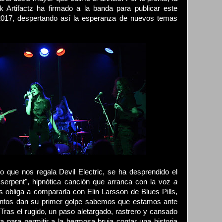
 Artifactz ha firmado a la banda para publicar este
 2017, despertando así la esperanza de nuevos temas
o que nos regala Devil Electric, se ha desprendido el
 serpent", hipnótica canción que arranca con la voz
a
s obliga a compararla con Elin Larsson de Blues Pills,
entos dan su primer golpe sabemos que estamos ante
 Tras el rugido, un paso aletargado, rastrero y cansado
 para permitir a la hermosa bruja contar una historia