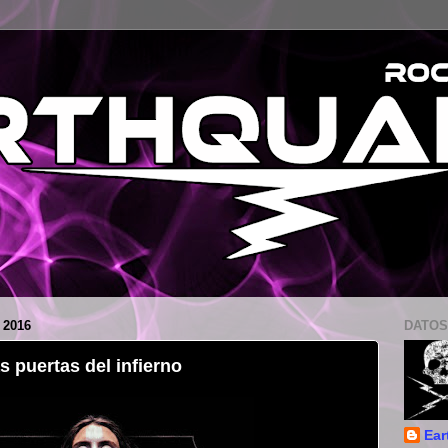
 2016
DATOS
as puertas del infierno
Ear