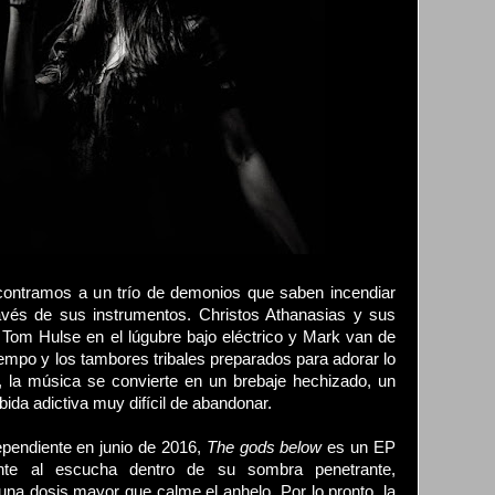
contramos a un trío de demonios que saben incendiar
avés de sus instrumentos. Christos Athanasias y sus
a, Tom Hulse en el lúgubre bajo eléctrico y Mark van de
iempo y los tambores tribales preparados para adorar lo
 la música se convierte en un brebaje hechizado, un
ida adictiva muy difícil de abandonar.
pendiente en junio de 2016,
The gods below
es un EP
nte al escucha dentro de su sombra penetrante,
na dosis mayor que calme el anhelo. Por lo pronto, la