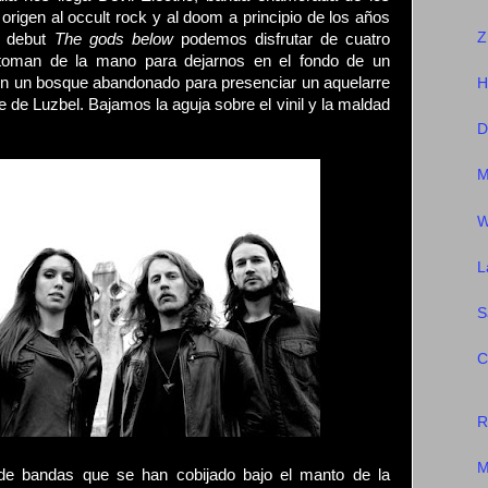
origen al occult rock y al doom a principio de los años
Z
u debut
The gods below
podemos disfrutar de cuatro
 toman de la mano para dejarnos en el fondo de un
en un bosque abandonado para presenciar un aquelarre
H
e de Luzbel. Bajamos la aguja sobre el vinil y la maldad
D
M
W
L
S
C
R
M
de bandas que se han cobijado bajo el manto de la