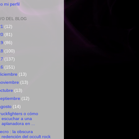
o mi perfil
VO DEL BLOG
21
(12)
20
(81)
19
(86)
18
(100)
17
(137)
16
(151)
diciembre
(13)
noviembre
(13)
octubre
(13)
septiembre
(12)
agosto
(14)
ruckfighters o cómo
escuchar a una
aplanadora en ...
ecro : la obscura
redención del occult rock