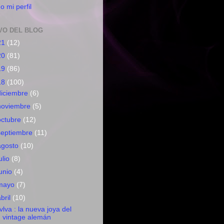
o mi perfil
VO DEL BLOG
21
(12)
20
(81)
19
(86)
18
(100)
diciembre
(6)
noviembre
(5)
octubre
(12)
septiembre
(11)
agosto
(10)
ulio
(8)
junio
(4)
mayo
(7)
abril
(10)
vlva : la nueva joya del
vintage alemán