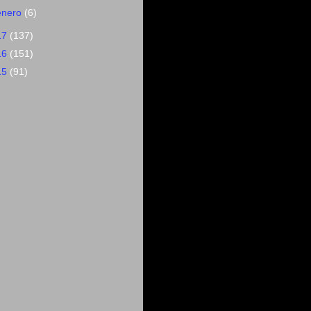
enero
(6)
17
(137)
16
(151)
15
(91)