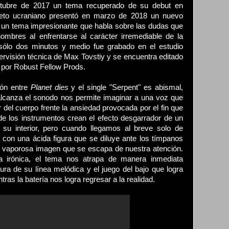
ctubre de 2017 un tema recuperado de su debut en
rteto ucraniano presentó en marzo de 2018 un nuevo
, un tema impresionante que habla sobre las dudas que
ombres al enfrentarse al carácter irremediable de la
 sólo dos minutos y medio fue grabado en el estudio
ervisión técnica de Max Tovstiy y se encuentra editado
al por Robust Fellow Prods.
ión entre
Planet dies
y el single "Serpent" es abismal,
alcanza el sonodo nos permite imaginar a una voz que
r del cuerpo frente la ansiedad provocada por el fin que
de los instrumentos crean el efecto desgarrador de un
su interior, pero cuando llegamos al breve solo de
 con una ácida figura que se diluye ante los tímpanos
a vaporosa imagen que se escapa de nuestra atención.
 irónica, el tema nos atrapa de manera inmediata
gura de su línea melódica y el juego del bajo que logra
tras la batería nos logra regresar a la realidad.