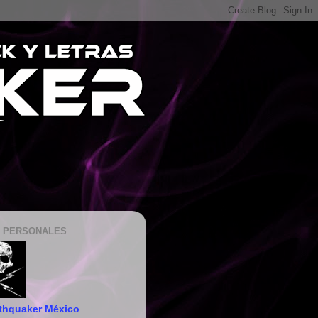
 PERSONALES
thquaker México