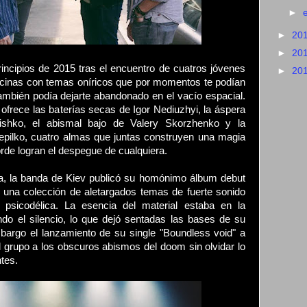
►
►
20
►
20
incipios de 2015 tras el encuentro de cuatros jóvenes
►
20
cinas con temas oníricos que por momentos te podían
mbién podía dejarte abandonado en el vacío espacial.
 ofrece las baterías secas de Igor Nediuzhyi, la áspera
hishko, el abismal bajo de Valery Skorzhenko y la
hepilko, cuatro almas que juntas construyen una magia
orde logran el despegue de cualquiera.
a, la banda de Kiev publicó su homónimo álbum debut
una colección de aletargados temas de fuerte sonido
a psicodélica. La esencia del material estaba en la
ndo el silencio, lo que dejó sentadas las bases de su
bargo el lanzamiento de su single "Boundless void" a
al grupo a los obscuros abismos del doom sin olvidar lo
tes.