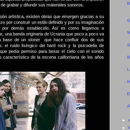
R
 de grabar y difundir sus materiales sonoros.
ión artística, existen obras que emergen gracias a su
G
rzo por construir un estilo definido y por su imaginación
o por demás establecido. Así es como llegamos a
W
e, una banda originaria de Ucrania que poco a poco va
 a base de un stoner que hace confluir dos de sus
S
: el ruido lisérgico del hard rock y la psicodelia de
 que pedía permiso para besar el cielo con el sonido
s característico de la escena californiana de los años
B
L
H
E
A
►
►