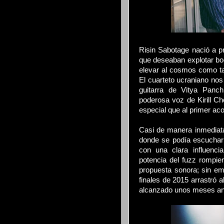
Risin Sabotage nació a pr
que deseaban explotar bo
elevar al cosmos como ta
El cuarteto ucraniano nos
guitarra de Vitya Panc
poderosa voz de Kirill C
especial que al primer ac
Casi de manera inmediat
donde se podía escuchar 
con una clara influenci
potencia del fuzz rompie
propuesta sonora; sin em
finales de 2015 arrastró 
alcanzado unos meses an