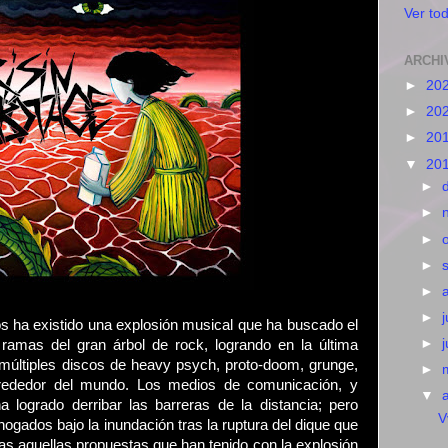
Ver tod
ARCHI
►
20
►
20
►
20
▼
20
►
►
►
►
►
►
j
s ha existido una explosión musical que ha buscado el
►
ramas del gran árbol de rock, logrando en la última
 múltiples discos de heavy psych, proto-doom, grunge,
►
lrededor del mundo. Los medios de comunicación, y
▼
a logrado derribar las barreras de la distancia; pero
V
gados bajo la inundación tras la ruptura del dique que
as aquellas propuestas que han tenido con la explosión