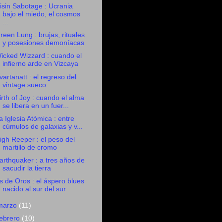
isin Sabotage : Ucrania
bajo el miedo, el cosmos
...
reen Lung : brujas, rituales
y posesiones demoníacas
icked Wizzard : cuando el
infierno arde en Vizcaya
vartanatt : el regreso del
vintage sueco
irth of Joy : cuando el alma
se libera en un fuer...
a Iglesia Atómica : entre
cúmulos de galaxias y v...
igh Reeper : el peso del
martillo de cromo
arthquaker : a tres años de
sacudir la tierra
s de Oros : el áspero blues
nacido al sur del sur
marzo
(11)
febrero
(10)