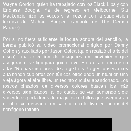
Wayne Gordon, quien ha trabajado con los Black Lips y con
Endless Boogie. Ya de regreso en Melbourne, Stu
Mackenzie hizo las voces y la mezcla con la supervisión
técnica de Michael Badger (cantante de The Demon
Parade).
Por si no fuera suficiente la locura sonora del sencillo, la
banda publicó su video promocional dirigido por Danny
Cohen y auxiliado por Jason Galea (quien realizó el arte del
disco), una colección de imágenes en movimiento que
aseguran el vértigo para quien lo ve. En un franco recuerdo
a las "Ruinas circulares" de Jorge Luis Borges, observamos
a la banda cubiertos con túnicas ofreciendo un ritual en una
vieja ágora al aire libre, un recinto circular abandonado. Los
rostros pintados de diversos colores buscan los más
diversos significados, a los cuales se van sumando siete
sacerdotes portadores de mágicos cuchillos que asegurarán
el objetivo deseado: un sacrificio colectivo en honor del
nonágono infinito.