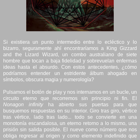
Si existiera un punto intermedio entre lo ecléctico y lo
bizarro, seguramente ahí encontraríamos a King Gizzard
and the Lizard Wizard, un combo australiano de siete
hombre que tocan a baja fidelidad y sobrevuelan enfermas
ideas hasta el absurdo. Con estos antecedentes, ¿cómo
podríamos entender un estridente álbum ahogado en
símbolos, obscura magia y numerología?
Pulsamos el botón de play y nos internamos en un bucle, un
circuito eterno que recorremos sin principio ni fin. El
Nonagon infinity
ha abierto sus puertas para que
busquemos respuestas en su interior. Giro tras giro, vértice
tras vértice, lado tras lado... todo se convierte en una
monotonía escandalosa, un eterno retorno a lo mismo, una
prisión sin salida posible. El nueve como número que nos
obliga regresar al origen y como elemento indefinido que