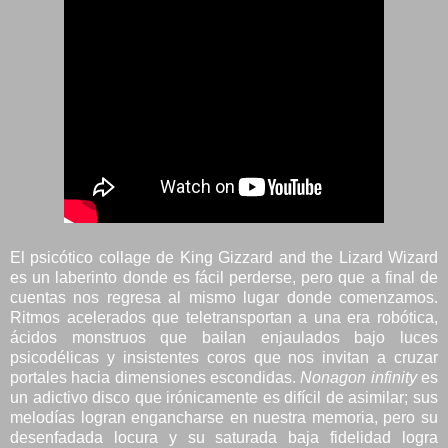
El psicótico collage de King Gizzard and the Lizard Wizard
es un laberinto donde es fácil perderse, pero que a final de
cuentas nos regresa al mismo lugar donde comenzamos.
Ritmos acelerados que teletransportan a una era robótica,
ácidos monstruos que bailan enjaulados bajo luces
psicodélicas y insistentes coros que nos invitan a cruzar
portales hacia dimensiones escondidas.
Nonagon infinity
es
un adictivo disco que irónicamente es difícil de asimilar; sus
melodías logran engancharse en nuestra memoria, pero su
desenfadada locura y su saturada baja fidelidad logra