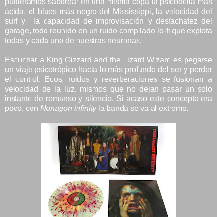
pudieramos saborear en una misma copa la psicodelia más
ácida, el blues más negro del Mississippi, la velocidad del
surf y la capacidad de improvisación y desfachatez del
garage, todo reunido en un ruido compilado lo-fi que explota
todas y cada uno de nuestras neuronas.
Escuchar a King Gizzard and the Lizard Wizard es pegarse
un viaje psicotrópico hacia lo más profundo del ser y perder
el control. Ecos, ruidos y reverberaciones se fusionan a
velocidad de la luz, mismos que no dejan pasar un solo
instante de remanso y silencio. Si acaso este concepto era
poco, con
Nonagon infinity
la banda se va al extremo.