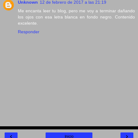
Unknown
12 de febrero de 2017 a las 21:19
Me encanta leer tu blog, pero me voy a terminar dañando
los ojos con esa letra blanca en fondo negro. Contenido
excelente.
Responder
‹
›
Inicio