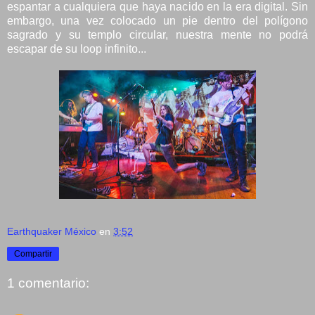
espantar a cualquiera que haya nacido en la era digital. Sin
embargo, una vez colocado un pie dentro del polígono
sagrado y su templo circular, nuestra mente no podrá
escapar de su loop infinito...
Earthquaker México
en
3:52
Compartir
1 comentario: