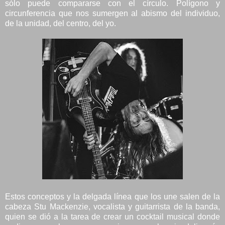
sólo puede compararse con el círculo. Polígono y
circunferencia que nos sumergen al abismo del individuo,
de la unidad, del centro, del yo.
Estos conceptos y la delgada línea que los une salen de la
cabeza Stu Mackenzie, vocalista y guitarrista de la banda,
quien se dió a la tarea de crear un cocktail musical donde