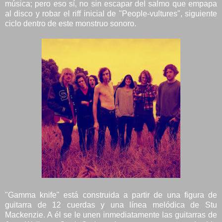
música; pero eso sí, no sin escapar del salmo que empapa
al disco y robar el riff inicial de "People-vultures", siguiente
ciclo dentro de este monstruo sonoro.
"Gamma knife" está construida a partir de una figura de
guitarra de 12 cuerdas y una línea melódica de Stu
Mackenzie. A él se le unen inmediatamente las guitarras de