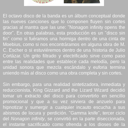
El octavo disco de la banda es un álbum conceptual donde
las nueves canciones que lo componen fluyen sin cortes
gracias al mantra que las une: "Nonagon infinity opens the
door". En otras palabras, esta producción es un "disco sin
fin" como si fuéramos una hormiga dentro de una cinta de
Moebius, como si nos encontráramos en alguna obra de M.
C. Escher o si estuviéremos dentro de una historia de Julio
Cortázar. Un grito filtrado y electrificado sirve como paso
entre las realidades que establece cada melodía, pero la
unidad sonora que mezcla escándalo y euforia termina
uniendo más al disco como una obra completa y sin cortes.
Sin embargo, para una realidad sintetizadora, inmediata y
reduccionista, King Gizzard and the Lizard Wizard decidió
tomar un extracto del disco para convertirlo en sencillo
promocional y que a su vez sirviera de anzuelo para
hipnotizar y sumergir a cualquier incauto escucha a sus
abismos de locura y perdición. "Gamma knife", tercer ciclo
del
Nonagon infinity
,
se convirtió en la parte diseccionada,
el instante sacrificado como ofrenda a los dioses de la