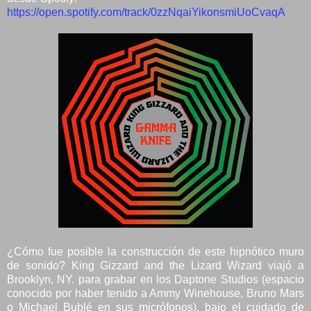
https://open.spotify.com/track/0zzNqaiYikonsmiUoCvaqA
¿Cómo fue posible la construcción de este hipnótico muro
de sonido? King Gizzard and the Lizard Wizard viajó a
Brooklyn, NY. para grabar en los Daptone Studios (espacio
conocido por haber tenido a Ammy Winehouse, Bruno Mars
o Michael Bublé en sus micrófonos), bajo el cuidado de