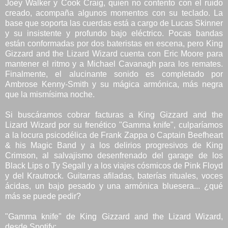
Joey Walker y Cook Craig, quien no contento con el ruido
creado, acompaña algunos momentos con su teclado. La
base que soporta las cuerdas está a cargo de Lucas Skinner
y su insistente y profundo bajo eléctrico. Pocas bandas
están conformadas por dos bateristas en escena, pero King
Gizzard and the Lizard Wizard cuenta con Eric Moore para
mantener el ritmo y a Michael Cavanagh para los remates.
Finalmente, el alucinante sonido es completado por
Ambrose Kenny-Smith y su mágica armónica, más negra
que la mismísima noche.
Si buscáramos cobrar facturas a King Gizzard and the
Lizard Wizard por su frenético "Gamma knife", culparíamos
a la locura psicodélica de Frank Zappa o Captain Beefheart
& his Magic Band y a los delirios progresivos de King
Crimson, al salvajismo desenfrenado del garage de los
Black Lips o Ty Segall y a los viajes cósmicos de Pink Floyd
y del Krautrock. Guitarras afiladas, baterías rituales, voces
ácidas, un bajo pesado y una armónica bluesera... ¿qué
más se puede pedir?
"Gamma knife" de King Gizzard and the Lizard Wizard,
desde Spotify: