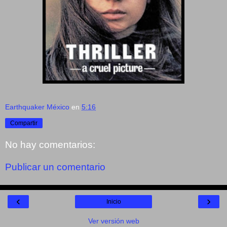
Earthquaker México
en
5:16
Compartir
No hay comentarios:
Publicar un comentario
‹
›
Inicio
Ver versión web