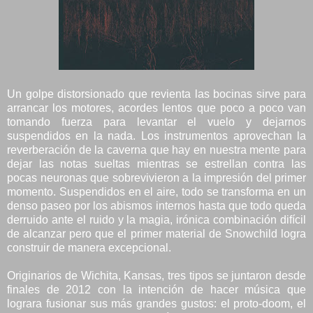
Un golpe distorsionado que revienta las bocinas sirve para
arrancar los motores, acordes lentos que poco a poco van
tomando fuerza para levantar el vuelo y dejarnos
suspendidos en la nada. Los instrumentos aprovechan la
reverberación de la caverna que hay en nuestra mente para
dejar las notas sueltas mientras se estrellan contra las
pocas neuronas que sobrevivieron a la impresión del primer
momento. Suspendidos en el aire, todo se transforma en un
denso paseo por los abismos internos hasta que todo queda
derruido ante el ruido y la magia, irónica combinación difícil
de alcanzar pero que el primer material de Snowchild logra
construir de manera excepcional.
Originarios de Wichita, Kansas, tres tipos se juntaron desde
finales de 2012 con la intención de hacer música que
lograra fusionar sus más grandes gustos: el proto-doom, el