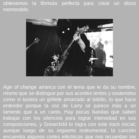
obtenemos la fórmula perfecta para crear un disco
memorable.
Age of change
arranca con el tema que le da su nombre,
mismo que se distingue por sus acordes lentos y sostenidos
como si tuviera un grillete amarrado al tobillo, lo que hace
entender porque la voz de Larry se parece más a un
lamento que a un canto. Hay pocas bandas que saben
trabajar con los silencios para lograr intensidad en sus
composiciones, y Snowchild lo logra con este track inicial;
aunque luego de su orgasmo instrumental, la canción
encuentra algunos cortes eléctricos que nos recuerdan los