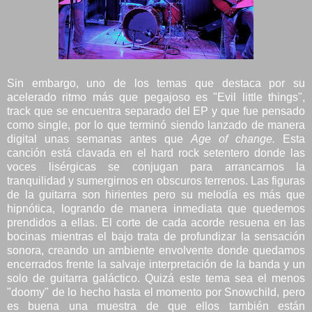
Sin embargo, uno de los temas que destaca por su
acelerado ritmo más que pegajoso es "Evil little things",
track que se encuentra separado del EP y que fue pensado
como single, por lo que terminó siendo lanzado de manera
digital unas semanas antes que
Age of change.
Esta
canción está clavada en el hard rock setentero donde las
voces lisérgicas se conjugan para arrancarnos la
tranquilidad y sumergirnos en obscuros terrenos. Las figuras
de la guitarra son hirientes pero su melodía es más que
hipnótica, logrando de manera inmediata que quedemos
prendidos a ellas. El corte de cada acorde resuena en las
bocinas mientras el bajo trata de profundizar la sensación
sonora, creando un ambiente envolvente donde quedamos
encerrados frente la salvaje interpretación de la banda y un
solo de guitarra galáctico. Quizá este tema sea el menos
"doomy" de lo hecho hasta el momento por Snowchild, pero
es buena una muestra de que ellos también están