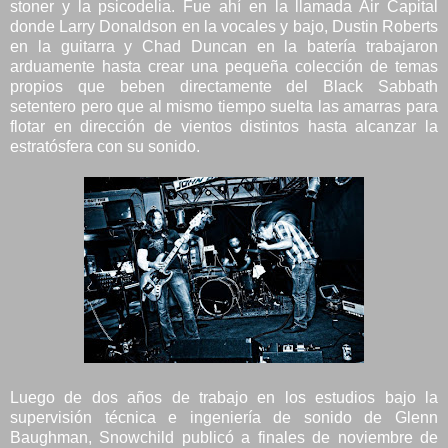
stoner y la psicodelia. Fue ahí en la llamada Air Capital
donde Larry Donaldson en la vocales y bajo, Dustin Roberts
en la guitarra y Chad Duncan en la batería trabajaron
arduamente hasta crear una pequeña colección de temas
propios que beben directamente del Black Sabbath
setentero pero que al mismo tiempo suelta las amarras para
flotar en dirección de vientos distintos hasta alcanzar la
estratósfera con su sonido.
Luego de dos años de trabajo en los estudios bajo la
supervisión técnica e ingeniería de sonido de Glenn
Baughman, Snowchild publicó a finales de noviembre de