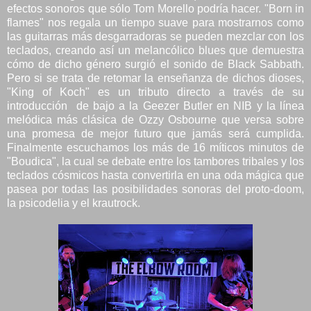
efectos sonoros que sólo Tom Morello podría hacer. "Born in
flames" nos regala un tiempo suave para mostrarnos como
las guitarras más desgarradoras se pueden mezclar con los
teclados, creando así un melancólico blues que demuestra
cómo de dicho género surgió el sonido de Black Sabbath.
Pero si se trata de retomar la enseñanza de dichos dioses,
"King of Koch" es un tributo directo a través de su
introducción de bajo a la Geezer Butler en NIB y la línea
melódica más clásica de Ozzy Osbourne que versa sobre
una promesa de mejor futuro que jamás será cumplida.
Finalmente escuchamos los más de 16 míticos minutos de
"Boudica", la cual se debate entre los tambores tribales y los
teclados cósmicos hasta convertirla en una oda mágica que
pasea por todas las posibilidades sonoras del proto-doom,
la psicodelia y el krautrock.