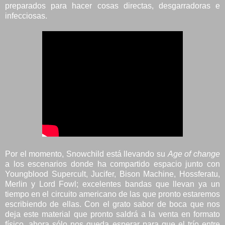
preparados para hacer cosas directas, desgarradoras e
infecciosas.
Por el momento, Snowchild está llevando su
Age of change
a los escenarios donde ha compartido espacio junto con
Youngblood Supercult, Jucifer, Bison Machine, Hossferatu,
Merlin y Lord Fowl; excelentes bandas que llevan ya un
tiempo en el circuito americano de las que pronto estaremos
escribiendo de ellas. Con el grato sabor de boca que nos
deja este material que pronto saldrá a la venta en formato
físico, ahora sólo nos queda esperar para que el trío entre