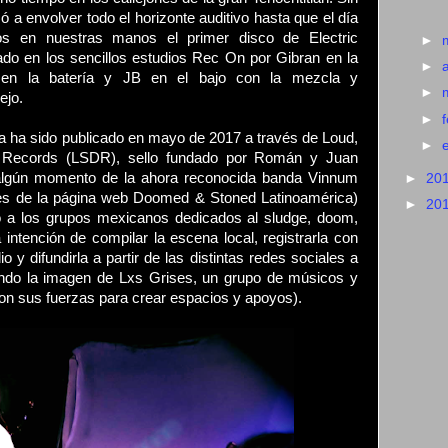
 a envolver todo el horizonte auditivo hasta que el día
mos en nuestras manos el primer disco de Electric
►
do en los sencillos estudios Rec On por Gibran en la
►
 en la batería y JB en el bajo con la mezcla y
►
ejo.
►
a ha sido publicado en mayo de 2017 a través de Loud,
►
s Records (LSDR), sello fundado por Román y Juan
algún momento de la ahora reconocida banda Vinnum
►
20
res de la página web Doomed & Stoned Latinoamérica)
►
20
o a los grupos mexicanos dedicados al sludge, doom,
 intención de compilar la escena local, registrarla con
 y difundirla a partir de las distintas redes sociales a
ando la imagen de Lxs Grises, un grupo de músicos y
eron sus fuerzas para crear espacios y apoyos).