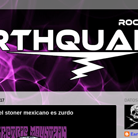
17
DATOS
 el stoner mexicano es zurdo
Ear