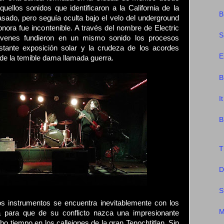
ellos sonidos que identificaron a la California de la
B
asado, pero seguía oculta bajo el velo del underground
nora fue incontenible. A través del nombre de Electric
S
jóvenes fundieron en un mismo sonido los procesos
stante exposición solar y la crudeza de los acordes
E
de la temible dama llamada guerra.
B
I
B
T
D
S
los instrumentos se encuentra inevitablemente con los
M
a para que de su conflicto nazca una impresionante
 tiempo en los callejones de la gran Tenochtitlan. Sin