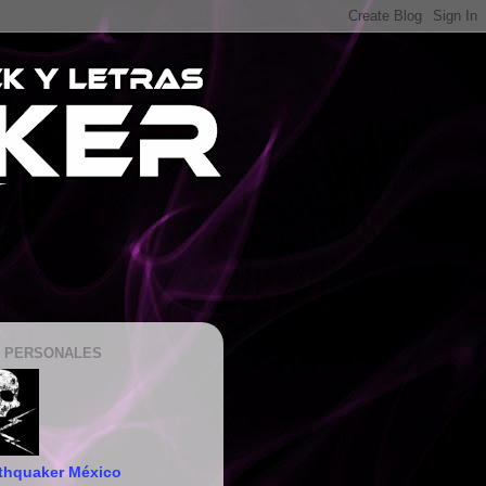
 PERSONALES
thquaker México