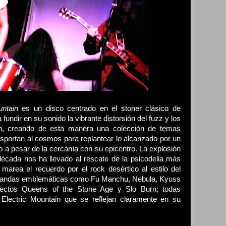
untain
es un disco centrado en el stoner clásico de
fundir en su sonido la vibrante distorsión del fuzz y los
ah, creando de esta manera una colección de temas
sportan al cosmos para replantear lo alcanzado por un
 a pesar de la cercanía con su epicentro. La explosión
década nos ha llevado al rescate de la psicodelia más
marea el recuerdo por el rock desértico al estilo del
bandas emblemáticas como Fu Manchu, Nebula, Kyuss
rectos Queens of the Stone Age y Slo Burn; todas
a Electric Mountain que se reflejan claramente en su