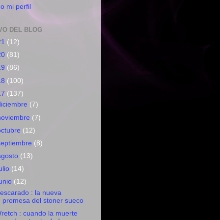
o mi perfil
VO DEL BLOG
21
(12)
20
(81)
19
(86)
18
(100)
17
(137)
diciembre
(7)
noviembre
(7)
octubre
(12)
septiembre
(8)
agosto
(13)
ulio
(14)
junio
(12)
escarado : la nueva
promesa del stoner sueco
retch : cuando la muerte