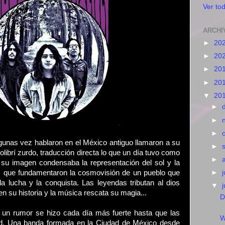
Ver tod
ARCHI
►
20
►
20
►
20
►
20
▼
20
►
►
►
gunas vez hablaron en el México antiguo llamaron a su
►
olibrí zurdo, traducción directa lo que un día tuvo como
►
n su imagen condensaba la representación del sol y la
s que fundamentaron la cosmovisión de un pueblo que
►
j
 la lucha y la conquista. Las leyendas tributan al dios
▼
n su historia y la música rescata su magia...
D
 un rumor se hizo cada día más fuerte hasta que las
W
dad. Una banda formada en la Ciudad de México desde