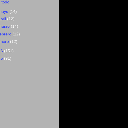
todo
mayo
(14)
abril
(12)
marzo
(14)
febrero
(12)
enero
(12)
16
(151)
15
(91)