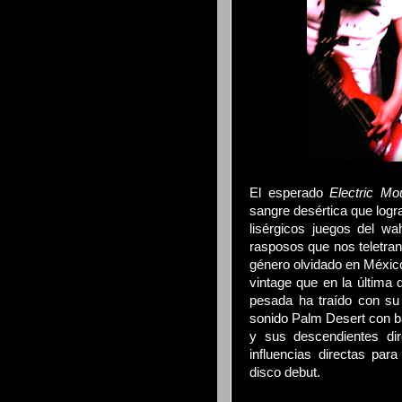
El esperado
Electric Mo
sangre desértica que logra 
lisérgicos juegos del w
rasposos que nos teletran
género olvidado en México
vintage que en la última 
pesada ha traído con su 
sonido Palm Desert con 
y sus descendientes di
influencias directas par
disco debut.