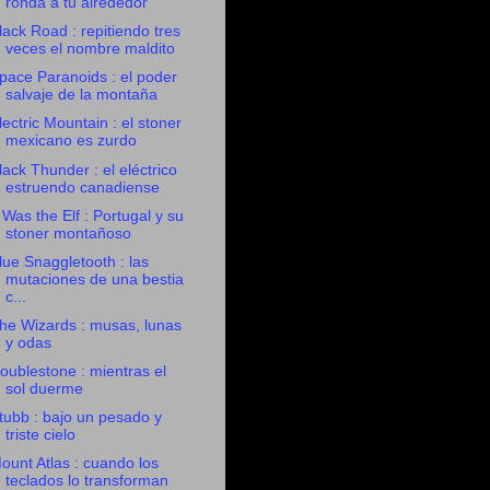
ronda a tu alrededor
lack Road : repitiendo tres
veces el nombre maldito
pace Paranoids : el poder
salvaje de la montaña
lectric Mountain : el stoner
mexicano es zurdo
lack Thunder : el eléctrico
estruendo canadiense
t Was the Elf : Portugal y su
stoner montañoso
lue Snaggletooth : las
mutaciones de una bestia
c...
he Wizards : musas, lunas
y odas
oublestone : mientras el
sol duerme
tubb : bajo un pesado y
triste cielo
ount Atlas : cuando los
teclados lo transforman