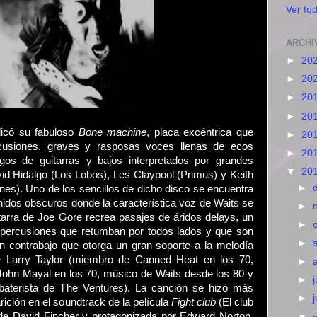
Ver tod
ARCHI
►
20
►
20
►
20
►
20
icó su fabuloso
Bone machine
, placa excéntrica que
►
20
rcusiones, graves y rasposas voces llenas de ecos
►
20
gos de guitarras y bajos interpretados por grandes
▼
20
d Hidalgo (Los Lobos), Les Claypool (Primus) y Keith
►
nes). Uno de los sencillos de dicho disco se encuentra
onidos obscuros donde la característica voz de Waits se
►
itarra de Joe Gore recrea pasajes de áridos delays, un
►
 percusiones que retumban por todos lados y que son
►
un contrabajo que otorga un gran soporte a la melodía
 Larry Taylor (miembro de Canned Heat en los 70,
►
ohn Mayal en los 70, músico de Waits desde los 80 y
►
j
baterista de The Ventures). La canción se hizo más
►
ición en el soundtrack de la película
Fight club
(El club
a de David Fincher y protagonizada por Edward Norton,