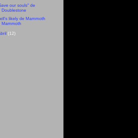
Save our souls" de
Doublestone
ell's likely de Mammoth
Mammoth
abril
(12)