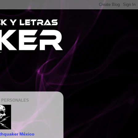
 PERSONALES
thquaker México