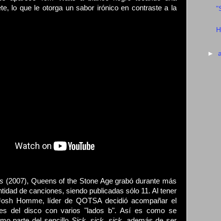
ete, lo que le otorga un sabor irónico en contraste a la
"
H
►
is
(2007), Queens of the Stone Age grabó durante más
idad de canciones, siendo publicadas sólo 11. Al tener
, Josh Homme, líder de QOTSA decidió acompañar el
les del disco con varios "lados b". Así es como se
mo parte del sencillo
Sick, sick, sick,
además de ser