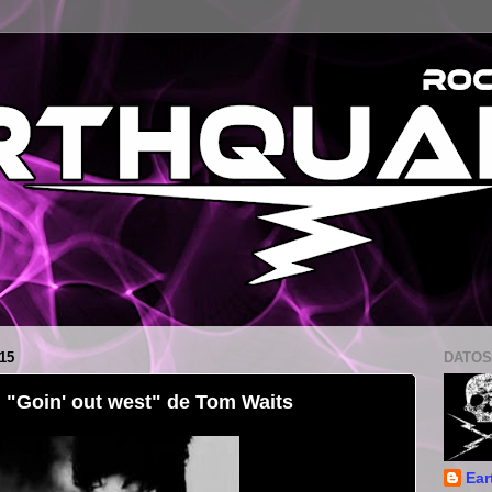
15
DATOS
: "Goin' out west" de Tom Waits
Ear