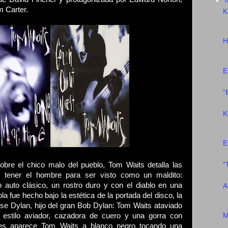
▼
m Carter.
K
H
E
“
K
E
obre el chico malo del pueblo, Tom Waits detalla las
"
e tener el hombre para ser visto como un maldito:
jo auto clásico, un rostro duro y con el diablo en una
A
la fue hecho bajo la estética de la portada del disco, la
sse Dylan, hijo del gran Bob Dylan: Tom Waits ataviado
l estilo aviador, cazadora de cuero y una gorra con
M
es aparece Tom Waits a blanco negro tocando una