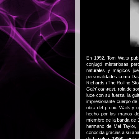
En 1992, Tom Waits publ
conjugó misteriosas pe
naturales y mágicos jue
personalidades como Davi
Richards (The Rolling Sto
Goin' out west
, rola de s
luce con su fuerza, la gu
impresionante cuerpo de
obra del propio Waits y 
hecho por las manos de
miembro de la banda de J
hermano de Mel Taylor, 
conocida gracias a su apar
de la pelea, 1999), cint