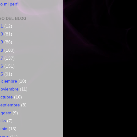
o mi perfil
VO DEL BLOG
21
(12)
20
(81)
19
(86)
18
(100)
17
(137)
16
(151)
15
(91)
diciembre
(10)
noviembre
(11)
octubre
(10)
septiembre
(8)
agosto
(9)
ulio
(7)
junio
(13)