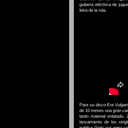
guitarra eléctrica de jugu
letra de la rola.
Para su disco
Era Vulgar
de 10 meses una gran cant
tanto material enlatado
lanzamiento de los sing
publica
Goin' out west
co