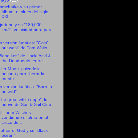
mayo
(11)
amchatka y su primer
álbum: el blues del siglo
XXI
jortene y su "180,000
km/t": velocidad pura para
...
n versión lunática: "Goin'
out west" de Tom Waits
Blood lust” de Uncle Acid &
the Deadbeats: entre ...
iller Moon: psicodelia
pesada para liberar la
mente
n versión lunática: "Born to
be wild"
The great white dope", lo
nuevo de Sun & Sail Club
ll Them Witches:
vendiendo el alma en el
cruce de...
other of God y su "Black
ocean"