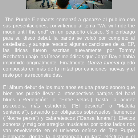
The Purple Elephants comenzó a ganarse al publico con
sus presentaciones, convirtiendo al tema "We will ride the
moon until the end" en un pequeño clásico. Sin embargo
para su disco debut, la banda se volcó por completo al
castellano, y aunque rescató algunas canciones de su EP,
las liricas fueron escritas nuevamente por Tommy
Rocheteau bajo las líneas melódicas que Jorge Bayle había
imprimido originalmente. Finalmente,
Danza funeral
quedó
compuesto en más de la mitad por canciones nuevas y el
resto por las reconstruidas.
El álbum debut de los murcianos es una paseo sonoro que
bien nos puede llevar a introspectivos parajes del hard
blues ("Redención" o "Entre velas") hasta la acidez
psicodelia más estridente ("El desierto" o "Maldita
sentencia"), pasando por obligados sobrevuelos flamencos
("Noche persa") y cabaretescos ("Danza funeral"). Efectos
sonoros y mágicos arreglos musicales por todos lados nos
van envolviendo en el universo onírico de The Purple
Elephants, donde la distorsionada guitarra eléctrica y el